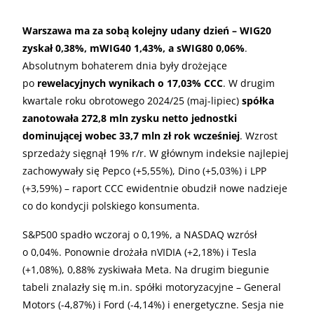
Warszawa ma za sobą kolejny udany dzień – WIG20
zyskał 0,38%, mWIG40 1,43%, a sWIG80 0,06%
.
Absolutnym bohaterem dnia były drożejące
po
rewelacyjnych wynikach o 17,03% CCC
. W drugim
kwartale roku obrotowego 2024/25 (maj-lipiec)
spółka
zanotowała 272,8 mln zysku netto jednostki
dominującej wobec 33,7 mln zł rok wcześniej
. Wzrost
sprzedaży sięgnął 19% r/r. W głównym indeksie najlepiej
zachowywały się Pepco (+5,55%), Dino (+5,03%) i LPP
(+3,59%) – raport CCC ewidentnie obudził nowe nadzieje
co do kondycji polskiego konsumenta.
S&P500 spadło wczoraj o 0,19%, a NASDAQ wzrósł
o 0,04%. Ponownie drożała nVIDIA (+2,18%) i Tesla
(+1,08%), 0,88% zyskiwała Meta. Na drugim biegunie
tabeli znalazły się m.in. spółki motoryzacyjne – General
Motors (-4,87%) i Ford (-4,14%) i energetyczne. Sesja nie