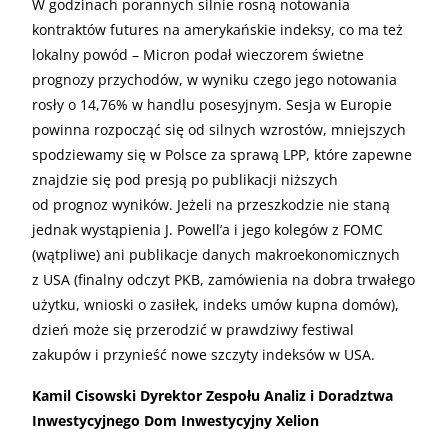
W godzinach porannych silnie rosną notowania
kontraktów futures na amerykańskie indeksy, co ma też
lokalny powód – Micron podał wieczorem świetne
prognozy przychodów, w wyniku czego jego notowania
rosły o 14,76% w handlu posesyjnym. Sesja w Europie
powinna rozpocząć się od silnych wzrostów, mniejszych
spodziewamy się w Polsce za sprawą LPP, które zapewne
znajdzie się pod presją po publikacji niższych
od prognoz wyników. Jeżeli na przeszkodzie nie staną
jednak wystąpienia J. Powell’a i jego kolegów z FOMC
(wątpliwe) ani publikacje danych makroekonomicznych
z USA (finalny odczyt PKB, zamówienia na dobra trwałego
użytku, wnioski o zasiłek, indeks umów kupna domów),
dzień może się przerodzić w prawdziwy festiwal
zakupów i przynieść nowe szczyty indeksów w USA.
Kamil Cisowski Dyrektor Zespołu Analiz i Doradztwa
Inwestycyjnego Dom Inwestycyjny Xelion