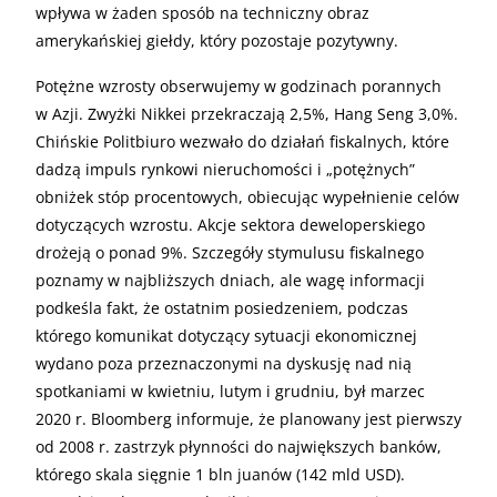
wpływa w żaden sposób na techniczny obraz
amerykańskiej giełdy, który pozostaje pozytywny.
Potężne wzrosty obserwujemy w godzinach porannych
w Azji. Zwyżki Nikkei przekraczają 2,5%, Hang Seng 3,0%.
Chińskie Politbiuro wezwało do działań fiskalnych, które
dadzą impuls rynkowi nieruchomości i „potężnych”
obniżek stóp procentowych, obiecując wypełnienie celów
dotyczących wzrostu. Akcje sektora deweloperskiego
drożeją o ponad 9%. Szczegóły stymulusu fiskalnego
poznamy w najbliższych dniach, ale wagę informacji
podkeśla fakt, że ostatnim posiedzeniem, podczas
którego komunikat dotyczący sytuacji ekonomicznej
wydano poza przeznaczonymi na dyskusję nad nią
spotkaniami w kwietniu, lutym i grudniu, był marzec
2020 r. Bloomberg informuje, że planowany jest pierwszy
od 2008 r. zastrzyk płynności do największych banków,
którego skala sięgnie 1 bln juanów (142 mld USD).