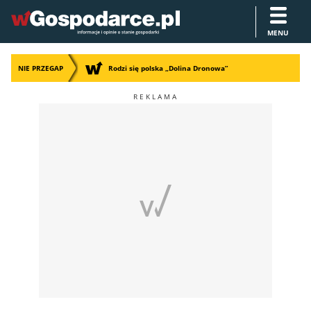
MENU
NIE PRZEGAP
Rodzi się polska „Dolina Dronowa”