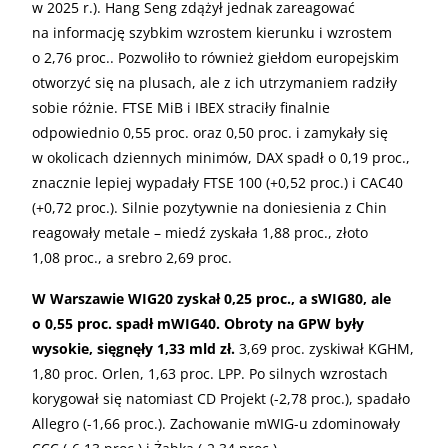
w 2025 r.). Hang Seng zdążył jednak zareagować
na informację szybkim wzrostem kierunku i wzrostem
o 2,76 proc.. Pozwoliło to również giełdom europejskim
otworzyć się na plusach, ale z ich utrzymaniem radziły
sobie różnie. FTSE MiB i IBEX straciły finalnie
odpowiednio 0,55 proc. oraz 0,50 proc. i zamykały się
w okolicach dziennych minimów, DAX spadł o 0,19 proc.,
znacznie lepiej wypadały FTSE 100 (+0,52 proc.) i CAC40
(+0,72 proc.). Silnie pozytywnie na doniesienia z Chin
reagowały metale – miedź zyskała 1,88 proc., złoto
1,08 proc., a srebro 2,69 proc.
W Warszawie WIG20 zyskał 0,25 proc., a sWIG80, ale
o 0,55 proc. spadł mWIG40. Obroty na GPW były
wysokie, sięgnęły 1,33 mld zł.
3,69 proc. zyskiwał KGHM,
1,80 proc. Orlen, 1,63 proc. LPP. Po silnych wzrostach
korygował się natomiast CD Projekt (-2,78 proc.), spadało
Allegro (-1,66 proc.). Zachowanie mWIG-u zdominowały