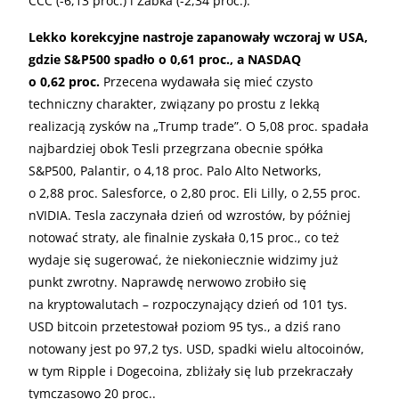
CCC (-6,13 proc.) i Żabka (-2,34 proc.).
Lekko korekcyjne nastroje zapanowały wczoraj w USA,
gdzie S&P500 spadło o 0,61 proc., a NASDAQ
o 0,62 proc.
Przecena wydawała się mieć czysto
techniczny charakter, związany po prostu z lekką
realizacją zysków na „Trump trade”. O 5,08 proc. spadała
najbardziej obok Tesli przegrzana obecnie spółka
S&P500, Palantir, o 4,18 proc. Palo Alto Networks,
o 2,88 proc. Salesforce, o 2,80 proc. Eli Lilly, o 2,55 proc.
nVIDIA. Tesla zaczynała dzień od wzrostów, by później
notować straty, ale finalnie zyskała 0,15 proc., co też
wydaje się sugerować, że niekoniecznie widzimy już
punkt zwrotny. Naprawdę nerwowo zrobiło się
na kryptowalutach – rozpoczynający dzień od 101 tys.
USD bitcoin przetestował poziom 95 tys., a dziś rano
notowany jest po 97,2 tys. USD, spadki wielu altocoinów,
w tym Ripple i Dogecoina, zbliżały się lub przekraczały
tymczasowo 20 proc..