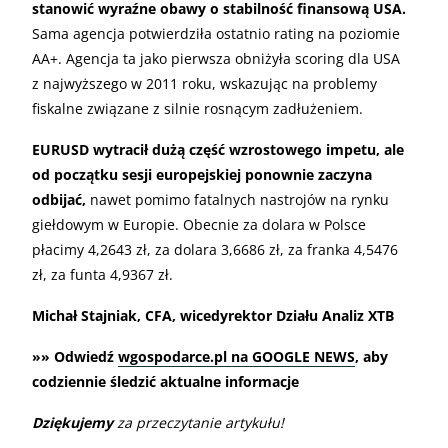
stanowić wyraźne obawy o stabilność finansową USA.
Sama agencja potwierdziła ostatnio rating na poziomie
AA+. Agencja ta jako pierwsza obniżyła scoring dla USA
z najwyższego w 2011 roku, wskazując na problemy
fiskalne związane z silnie rosnącym zadłużeniem.
EURUSD wytracił dużą część wzrostowego impetu, ale
od początku sesji europejskiej ponownie zaczyna
odbijać,
nawet pomimo fatalnych nastrojów na rynku
giełdowym w Europie. Obecnie za dolara w Polsce
płacimy 4,2643 zł, za dolara 3,6686 zł, za franka 4,5476
zł, za funta 4,9367 zł.
Michał Stajniak, CFA, wicedyrektor Działu Analiz XTB
»» Odwiedź
wgospodarce.pl na GOOGLE NEWS
, aby
codziennie śledzić aktualne informacje
Dziękujemy
za przeczytanie artykułu!