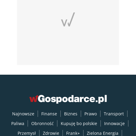
Najnowsze
Finanse
Biznes
Prawo
Transport
Paliwa
Obronność
Kupuję bo polskie
Innowacje
Przemysł
Zdrowie
Frank+
Zielona Energia