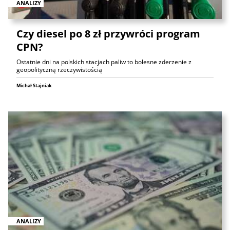
ANALIZY
Czy diesel po 8 zł przywróci program
CPN?
Ostatnie dni na polskich stacjach paliw to bolesne zderzenie z
geopolityczną rzeczywistością
Michał Stajniak
ANALIZY