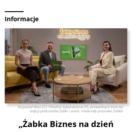
Informacje
Krzysztof Ibisz (C) i Paulina Sykut-Jeżyna (P), prowadzący trzeciej
edycji podcastów Żabki / autor: materiały prasowe Żabka
„Żabka Biznes na dzień