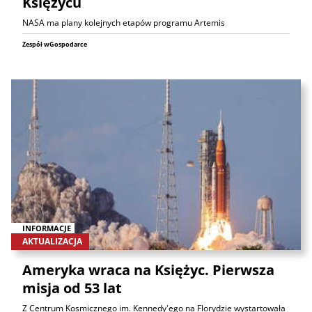
Księżycu
NASA ma plany kolejnych etapów programu Artemis
Zespół wGospodarce
INFORMACJE
AKTUALIZACJA
Ameryka wraca na Księżyc. Pierwsza
misja od 53 lat
Z Centrum Kosmicznego im. Kennedy'ego na Florydzie wystartowała