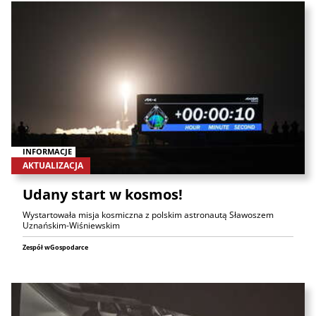
INFORMACJE
AKTUALIZACJA
Udany start w kosmos!
Wystartowała misja kosmiczna z polskim astronautą Sławoszem
Uznańskim-Wiśniewskim
Zespół wGospodarce