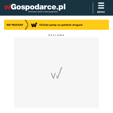
MENU
NIE PRZEGAP
Chiński potop na polskich drogach