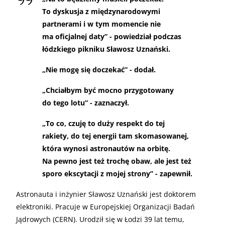
To dyskusja z międzynarodowymi
partnerami i w tym momencie nie
ma oficjalnej daty” - powiedział podczas
łódzkiego pikniku Sławosz Uznański.
„
Nie mogę się doczekać” - dodał.
„
Chciałbym być mocno przygotowany
do tego lotu” - zaznaczył.
„
To co, czuję to duży respekt do tej
rakiety, do tej energii tam skomasowanej,
która wynosi astronautów na orbitę.
Na pewno jest też trochę obaw, ale jest też
sporo ekscytacji z mojej strony” - zapewnił.
Astronauta i inżynier Sławosz Uznański jest doktorem
elektroniki. Pracuje w Europejskiej Organizacji Badań
Jądrowych (CERN). Urodził się w Łodzi 39 lat temu,