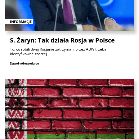
INFORMACJE
S. Żaryn: Tak działa Rosja w Polsce
To, co robili dwaj Rosjanie zatrzymani przez ABW trzeba
identyfikować szerzej
Zespół wGospodarce