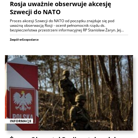
Rosja uważnie obserwuje akcesję
Szwecji do NATO
Proces akcesji Szwecji do NATO od początku znajduje się pod
uważną obserwacją Rosji - ocenił pełnomocnik rządu ds.
bezpieczeństwa przestrzeni informacyjnej RP Stanisław Żaryn. Jej…
Zespół wGospodarce
INFORMACJE