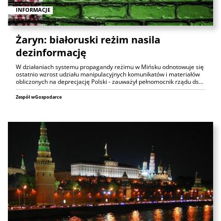
INFORMACJE
Żaryn: białoruski reżim nasila
dezinformację
W działaniach systemu propagandy reżimu w Mińsku odnotowuje się
ostatnio wzrost udziału manipulacyjnych komunikatów i materiałów
obliczonych na deprecjację Polski - zauważył pełnomocnik rządu ds…
Zespół wGospodarce