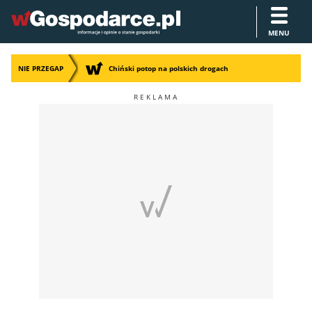
MENU
NIE PRZEGAP
Chiński potop na polskich drogach