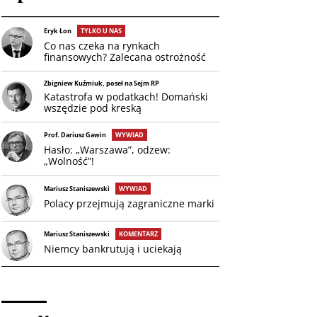
Eryk Łon
TYLKO U NAS
Co nas czeka na rynkach
finansowych? Zalecana ostrożność
Zbigniew Kuźmiuk, poseł na Sejm RP
Katastrofa w podatkach! Domański
wszędzie pod kreską
Prof. Dariusz Gawin
WYWIAD
Hasło: „Warszawa”, odzew:
„Wolność”!
Mariusz Staniszewski
WYWIAD
Polacy przejmują zagraniczne marki
Mariusz Staniszewski
KOMENTARZ
Niemcy bankrutują i uciekają