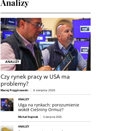
Analizy
ANALIZY
Czy rynek pracy w USA ma
problemy?
6 sierpnia 2026
Maciej Przygórzewski
ANALIZY
Ulga na rynkach: porozumienie
wokół Cieśniny Ormuz?
Michał Stajniak
6 sierpnia 2026
ANALIZY