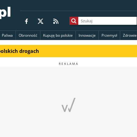
Paliwa
Obronność
Kupuję bo polskie
Innowacje
Przemysł
Zdrowie
polskich drogach