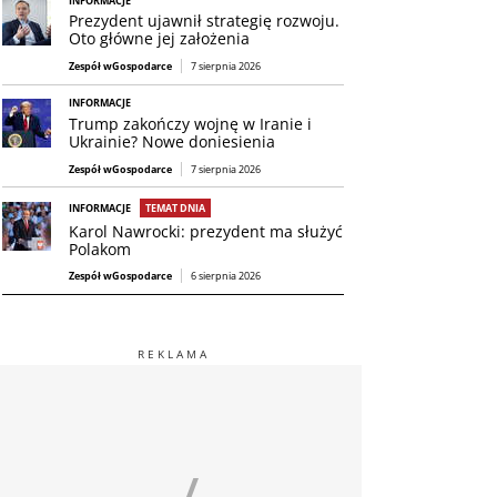
INFORMACJE
Prezydent ujawnił strategię rozwoju.
Oto główne jej założenia
Zespół wGospodarce
7 sierpnia 2026
INFORMACJE
Trump zakończy wojnę w Iranie i
Ukrainie? Nowe doniesienia
Zespół wGospodarce
7 sierpnia 2026
INFORMACJE
TEMAT DNIA
Karol Nawrocki: prezydent ma służyć
Polakom
Zespół wGospodarce
6 sierpnia 2026