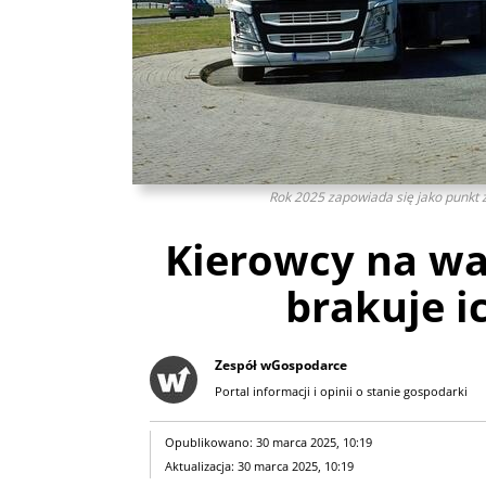
Rok 2025 zapowiada się jako punkt 
Kierowcy na wa
brakuje i
Zespół wGospodarce
Portal informacji i opinii o stanie gospodarki
Opublikowano: 30 marca 2025, 10:19
Aktualizacja: 30 marca 2025, 10:19