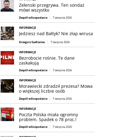
Zełenski przegrywa. Ten sondaż
mówi wszystko
Zespół wGospodarce
7 sierpnia 2026
INFORMACJE
Jedziesz nad Bałtyk? Nie złap wirusa
Grzegorz Szafraniec
7 sierpnia 2026
INFORMACJE
Bezrobocie rośnie. Te dane
zaskakują
Zespół wGospodarce
7 sierpnia 2026
INFORMACJE
Morawiecki zdradził prezesa? Mowa
o większej liczbie osób
Zespół wGospodarce
7 sierpnia 2026
INFORMACJE
Poczta Polska miała ogromny
problem. Spadek o 78 proc.!
Zespół wGospodarce
7 sierpnia 2026