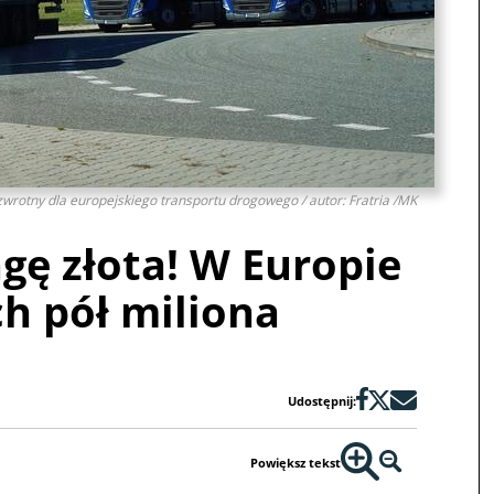
zwrotny dla europejskiego transportu drogowego / autor: Fratria /MK
gę złota! W Europie
ch pół miliona
Udostępnij:
Powiększ tekst