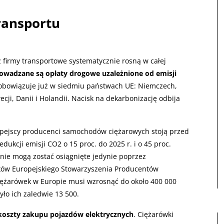
ransportu
 firmy transportowe systematycznie rosną w całej
rowadzane są opłaty drogowe uzależnione od emisji
obowiązuje już w siedmiu państwach UE: Niemczech,
cji, Danii i Holandii. Nacisk na dekarbonizację odbija
ropejscy producenci samochodów ciężarowych stoją przed
kcji emisji CO2 o 15 proc. do 2025 r. i o 45 proc.
nie mogą zostać osiągnięte jedynie poprzez
ków Europejskiego Stowarzyszenia Producentów
ciężarówek w Europie musi wzrosnąć do około 400 000
ło ich zaledwie 13 500.
koszty zakupu pojazdów elektrycznych
. Ciężarówki