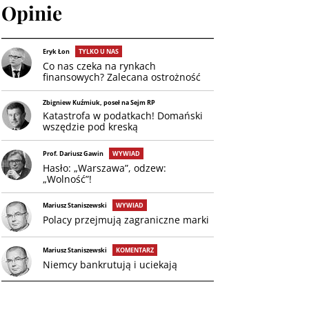
Opinie
Eryk Łon
TYLKO U NAS
Co nas czeka na rynkach
finansowych? Zalecana ostrożność
Zbigniew Kuźmiuk, poseł na Sejm RP
Katastrofa w podatkach! Domański
wszędzie pod kreską
Prof. Dariusz Gawin
WYWIAD
Hasło: „Warszawa”, odzew:
„Wolność”!
Mariusz Staniszewski
WYWIAD
Polacy przejmują zagraniczne marki
Mariusz Staniszewski
KOMENTARZ
Niemcy bankrutują i uciekają