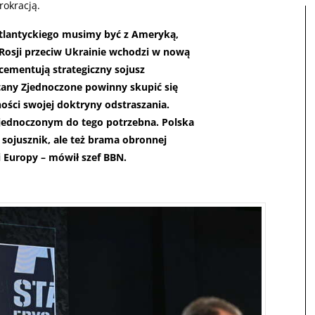
rokracją.
lantyckiego musimy być z Ameryką,
Rosji przeciw Ukrainie wchodzi w nową
 cementują strategiczny sojusz
Stany Zjednoczone powinny skupić się
ści swojej doktryny odstraszania.
jednoczonym do tego potrzebna. Polska
 sojusznik, ale też brama obronnej
i Europy – mówił szef BBN.