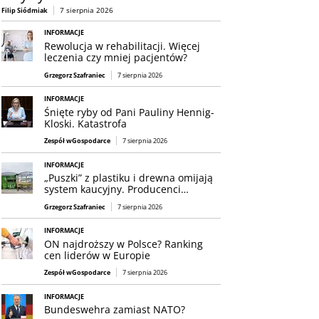
7 sierpnia 2026
Filip Siódmiak
INFORMACJE
Rewolucja w rehabilitacji. Więcej
leczenia czy mniej pacjentów?
Grzegorz Szafraniec
7 sierpnia 2026
INFORMACJE
Śnięte ryby od Pani Pauliny Hennig-
Kloski. Katastrofa
Zespół wGospodarce
7 sierpnia 2026
INFORMACJE
„Puszki” z plastiku i drewna omijają
system kaucyjny. Producenci…
Grzegorz Szafraniec
7 sierpnia 2026
INFORMACJE
ON najdroższy w Polsce? Ranking
cen liderów w Europie
Zespół wGospodarce
7 sierpnia 2026
INFORMACJE
Bundeswehra zamiast NATO?