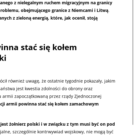
zanego z nielegalnym ruchem migracyjnym na granicy
 problemu, obejmującego granice z Niemcami i Litwą
.
nych z zieloną energią, które, jak ocenił, stoją
inna stać się kołem
ki
cił również uwagę, że ostatnie tygodnie pokazały, jakim
aństwa jest kwestia zdolności do obrony oraz
u armii zapoczątkowaną przez rządy Zjednoczonej
acji armii powinna stać się kołem zamachowym
est żołnierz polski i w związku z tym musi być on pod
cjalne, szczególnie kontrwywiad wojskowy, nie mogą być