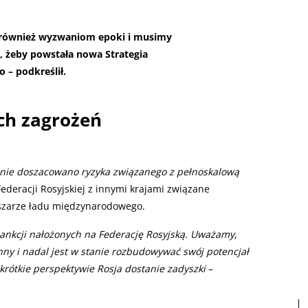
a również wyzwaniom epoki i musimy
 żeby powstała nowa Strategia
– podkreślił.
ch zagrożeń
nie doszacowano ryzyka związanego z pełnoskalową
Federacji Rosyjskiej z innymi krajami związane
szarze ładu międzynarodowego.
ankcji nałożonych na Federację Rosyjską. Uważamy,
nny i nadal jest w stanie rozbudowywać swój potencjał
ś krótkie perspektywie Rosja dostanie zadyszki
–