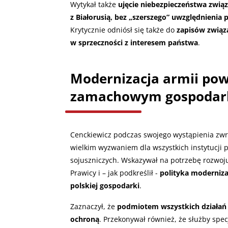
Wytykał także
ujęcie niebezpieczeństwa zwią
z Białorusią, bez „szerszego” uwzględnienia
Krytycznie odniósł się także do
zapisów związa
w sprzeczności z interesem państwa
.
Modernizacja armii pow
zamachowym gospodar
Cenckiewicz podczas swojego wystąpienia zwró
wielkim wyzwaniem dla wszystkich instytucji p
sojuszniczych. Wskazywał na potrzebę rozwoj
Prawicy i – jak podkreślił -
polityka moderniz
polskiej gospodarki
.
Zaznaczył, że
podmiotem wszystkich działań j
ochroną
. Przekonywał również, że służby spe