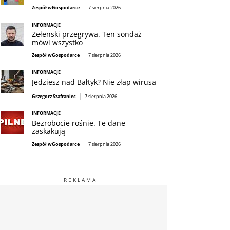
Zespół wGospodarce
7 sierpnia 2026
INFORMACJE
Zełenski przegrywa. Ten sondaż
mówi wszystko
Zespół wGospodarce
7 sierpnia 2026
INFORMACJE
Jedziesz nad Bałtyk? Nie złap wirusa
Grzegorz Szafraniec
7 sierpnia 2026
INFORMACJE
Bezrobocie rośnie. Te dane
zaskakują
Zespół wGospodarce
7 sierpnia 2026