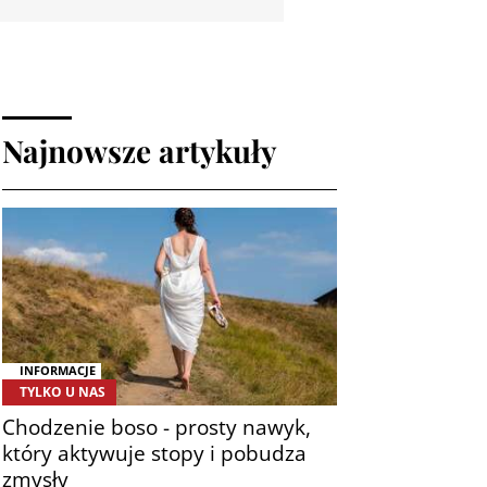
Najnowsze artykuły
INFORMACJE
TYLKO U NAS
Chodzenie boso - prosty nawyk,
który aktywuje stopy i pobudza
zmysły