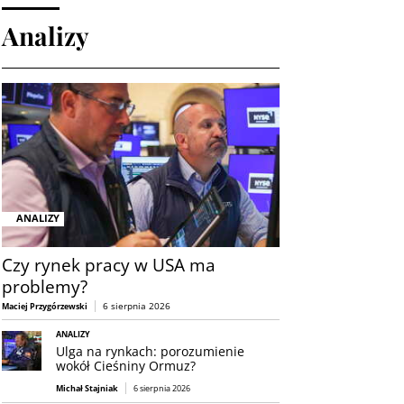
Analizy
ANALIZY
Czy rynek pracy w USA ma
problemy?
6 sierpnia 2026
Maciej Przygórzewski
ANALIZY
Ulga na rynkach: porozumienie
wokół Cieśniny Ormuz?
Michał Stajniak
6 sierpnia 2026