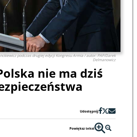
kiewicz podczas drugiej edycji Kongresu Armia / autor: PAP/Darek
Delmanowicz
Polska nie ma dziś
bezpieczeństwa
Udostępnij:
Powiększ tekst