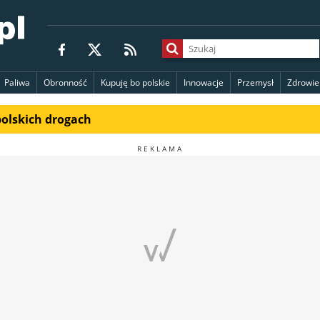
Paliwa
Obronność
Kupuję bo polskie
Innowacje
Przemysł
Zdrowie
polskich drogach