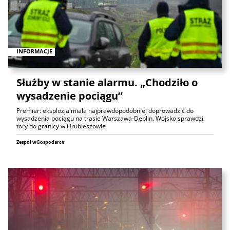
INFORMACJE
Służby w stanie alarmu. „Chodziło o
wysadzenie pociągu”
Premier: eksplozja miała najprawdopodobniej doprowadzić do
wysadzenia pociągu na trasie Warszawa-Dęblin. Wojsko sprawdzi
tory do granicy w Hrubieszowie
Zespół wGospodarce