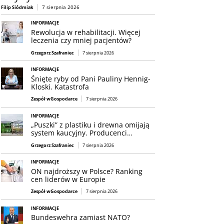
7 sierpnia 2026
Filip Siódmiak
INFORMACJE
Rewolucja w rehabilitacji. Więcej
leczenia czy mniej pacjentów?
Grzegorz Szafraniec
7 sierpnia 2026
INFORMACJE
Śnięte ryby od Pani Pauliny Hennig-
Kloski. Katastrofa
Zespół wGospodarce
7 sierpnia 2026
INFORMACJE
„Puszki” z plastiku i drewna omijają
system kaucyjny. Producenci…
Grzegorz Szafraniec
7 sierpnia 2026
INFORMACJE
ON najdroższy w Polsce? Ranking
cen liderów w Europie
Zespół wGospodarce
7 sierpnia 2026
INFORMACJE
Bundeswehra zamiast NATO?