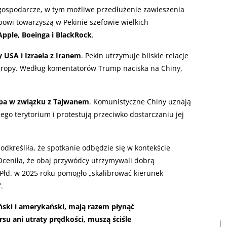
ospodarcze, w tym możliwe przedłużenie zawieszenia
owi towarzyszą w Pekinie szefowie wielkich
 Apple, Boeinga i BlackRock
.
USA i Izraela z Iranem
. Pekin utrzymuje bliskie relacje
j ropy. Według komentatorów Trump naciska na Chiny,
mpa w związku z Tajwanem
. Komunistyczne Chiny uznają
go terytorium i protestują przeciwko dostarczaniu jej
kreśliła, że spotkanie odbędzie się w kontekście
Oceniła, że obaj przywódcy utrzymywali dobrą
 Płd. w 2025 roku pomogło „skalibrować kierunek
.
hiński i amerykański, mają razem płynąć
rsu ani utraty prędkości, muszą ściśle