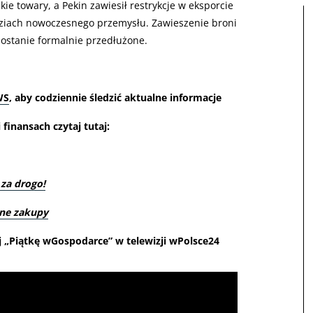
e towary, a Pekin zawiesił restrykcje w eksporcie
ęziach nowoczesnego przemysłu. Zawieszenie broni
 zostanie formalnie przedłużone.
WS
, aby codziennie śledzić aktualne informacje
finansach czytaj tutaj:
 za drogo!
nne zakupy
j „Piątkę wGospodarce” w telewizji wPolsce24