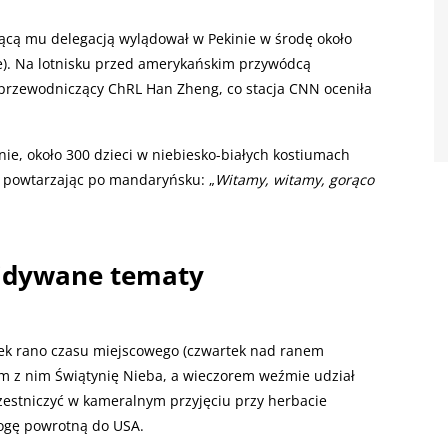
ącą mu delegacją wylądował w Pekinie w środę około
ce). Na lotnisku przed amerykańskim przywódcą
eprzewodniczący ChRL Han Zheng, co stacja CNN oceniła
e, około 300 dzieci w niebiesko-białych kostiumach
, powtarzając po mandaryńsku: „
Witamy, witamy, gorąco
widywane tematy
rtek rano czasu miejscowego (czwartek nad ranem
zem z nim Świątynię Nieba, a wieczorem weźmie udział
estniczyć w kameralnym przyjęciu przy herbacie
rogę powrotną do USA.