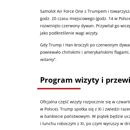
Samolot Air Force One z Trumpem i towarzysz
godz. 20 czasu miejscowego (godz. 14 w Pols
rozwinięto czerwony dywan. Przywitał go wic
jako podkreślenie wagi wizyty.
Gdy Trump i Han kroczyli po czerwonym dywani
powiewało chińskimi i amerykańskimi flagami
witamy
”.
Program wizyty i prze
Oficjalna część wizyty rozpocznie się w czwa
w Polsce). Trump spotka się z Xi i zwiedzi ra
w bankiecie państwowym. W piątek będzie ucz
i lunchu roboczym z Xi, po czym wyruszy w d