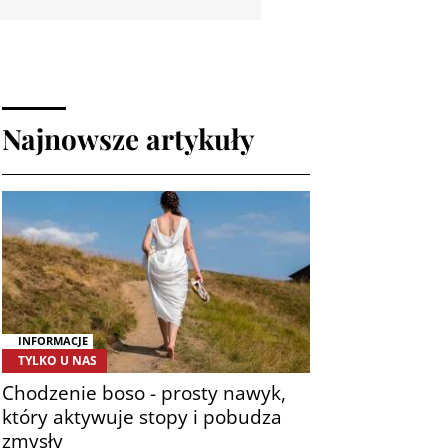
Najnowsze artykuły
INFORMACJE
TYLKO U NAS
Chodzenie boso - prosty nawyk,
który aktywuje stopy i pobudza
zmysły