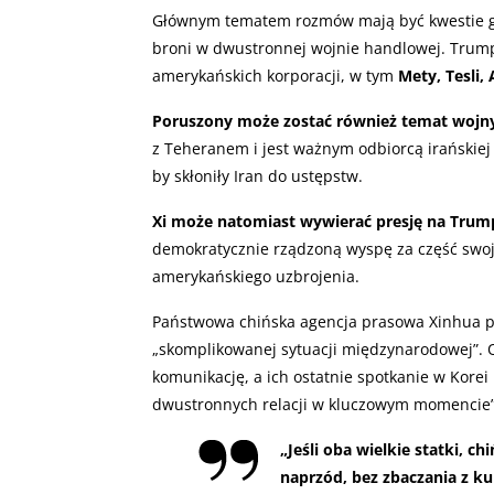
Głównym tematem rozmów mają być kwestie g
broni w dwustronnej wojnie handlowej. Trump
amerykańskich korporacji, w tym
Mety, Tesli,
Poruszony może zostać również temat wojny 
z Teheranem i jest ważnym odbiorcą irańskie
by skłoniły Iran do ustępstw.
Xi może natomiast wywierać presję na Tru
demokratycznie rządzoną wyspę za część swoje
amerykańskiego uzbrojenia.
Państwowa chińska agencja prasowa Xinhua pod
„skomplikowanej sytuacji międzynarodowej”. 
komunikację, a ich ostatnie spotkanie w Korei
dwustronnych relacji w kluczowym momencie”
„Jeśli oba wielkie statki, c
naprzód, bez zbaczania z ku