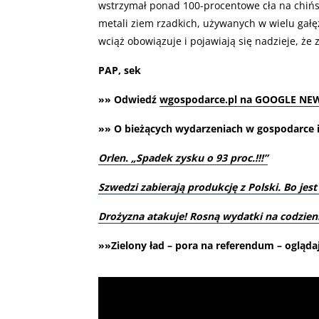
wstrzymał ponad 100-procentowe cła na chiński
metali ziem rzadkich, używanych w wielu gał
wciąż obowiązuje i pojawiają się nadzieje, że
PAP, sek
»» Odwiedź
wgospodarce.pl na GOOGLE NE
»» O bieżących wydarzeniach w gospodarce i 
Orlen. „Spadek zysku o 93 proc.!!!”
Szwedzi zabierają produkcję z Polski. Bo jest
Drożyzna atakuje! Rosną wydatki na codzie
»»Zielony ład – pora na referendum – ogląda