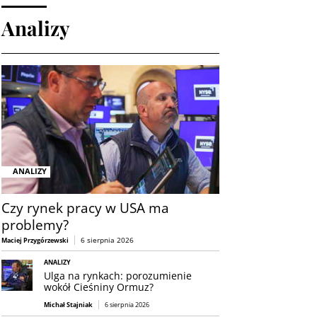
Analizy
ANALIZY
Czy rynek pracy w USA ma
problemy?
6 sierpnia 2026
Maciej Przygórzewski
ANALIZY
Ulga na rynkach: porozumienie
wokół Cieśniny Ormuz?
Michał Stajniak
6 sierpnia 2026