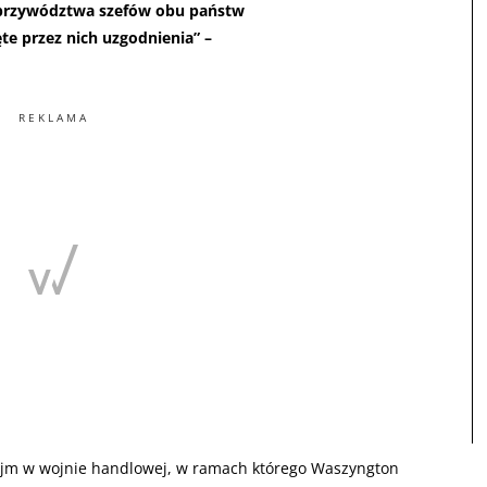
o przywództwa szefów obu państw
ęte przez nich uzgodnienia” –
REKLAMA
zejm w wojnie handlowej, w ramach którego Waszyngton