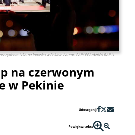
prezydenta USA na lotnisku w Pekinie / autor: PAP/ EPA/ANNA BAILU
mp na czerwonym
e w Pekinie
Udostępnij:
Powiększ tekst