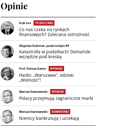
Opinie
Eryk Łon
TYLKO U NAS
Co nas czeka na rynkach
finansowych? Zalecana ostrożność
Zbigniew Kuźmiuk, poseł na Sejm RP
Katastrofa w podatkach! Domański
wszędzie pod kreską
Prof. Dariusz Gawin
WYWIAD
Hasło: „Warszawa”, odzew:
„Wolność”!
Mariusz Staniszewski
WYWIAD
Polacy przejmują zagraniczne marki
Mariusz Staniszewski
KOMENTARZ
Niemcy bankrutują i uciekają