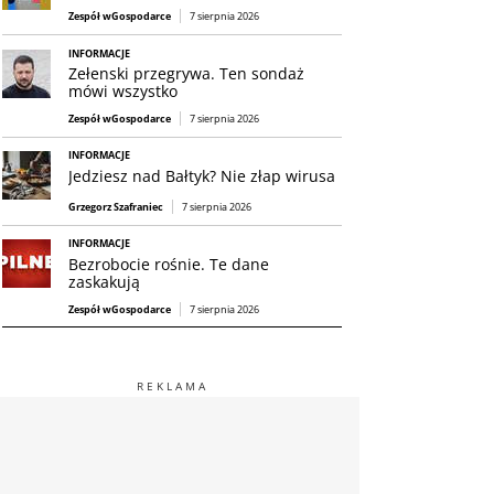
Zespół wGospodarce
7 sierpnia 2026
INFORMACJE
Zełenski przegrywa. Ten sondaż
mówi wszystko
Zespół wGospodarce
7 sierpnia 2026
INFORMACJE
Jedziesz nad Bałtyk? Nie złap wirusa
Grzegorz Szafraniec
7 sierpnia 2026
INFORMACJE
Bezrobocie rośnie. Te dane
zaskakują
Zespół wGospodarce
7 sierpnia 2026