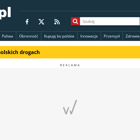
Paliwa
Obronność
Kupuję bo polskie
Innowacje
Przemysł
Zdrowie
polskich drogach