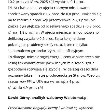
i 0,2 proc. za IV kw. 2025 r.) i wyniosła 0,1 proc.
k/k za I kw. 2026 r. W ujęciu rocznym odnotowano
spodziewany spadek z 1,2 proc. do 0,8 proc.. Nakłada się
na to redukcja produkcji przemysłowej o 2,1 proc. r/r.
Zniżka była głębsza od oczekiwanego spadku z -0,8 proc.
r/r na -1,8 proc. r/r. W ujęciu miesięcznym odnotowano
delikatną zwyżkę o 0,2 proc. Są to kolejne dane
pokazujące problemy strefy euro, które nie tylko
są hamulcem gospodarczym, ale i inflacyjnym.
To dlatego, mimo drogiej energii, ceny w Niemczech nie
rosną tak dynamicznie jak w innych miejscach, gdzie
gospodarki rozwijają się szybciej. W dalszej części dnia
poznamy także inflację producencką ze Stanów. Według
szacunków PPI w USA ma wzrosnąć z 4 proc.
r/r aż do 4,9 proc. r/r!
Dawid Górny, analityk walutowy Walutomat.pl
Przedstawione poglądy, oceny i wnioski są wyrazem