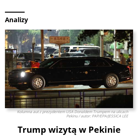
Analizy
Kolumna aut z prezydentem USA Donaldem Trumpem na ulicach
Pekinu / autor: PAP/EPA/JESSICA LEE
Trump wizytą w Pekinie