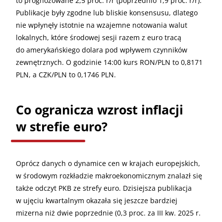
to prognozowane 2,5 proc. r/r (poprzednio 1,9 proc. r/r).
Publikacje były zgodne lub bliskie konsensusu, dlatego
nie wpłynęły istotnie na wzajemne notowania walut
lokalnych, które środowej sesji razem z euro tracą
do amerykańskiego dolara pod wpływem czynników
zewnętrznych. O godzinie 14:00 kurs RON/PLN to 0,8171
PLN, a CZK/PLN to 0,1746 PLN.
Co ogranicza wzrost inflacji
w strefie euro?
Oprócz danych o dynamice cen w krajach europejskich,
w środowym rozkładzie makroekonomicznym znalazł się
także odczyt PKB ze strefy euro. Dzisiejsza publikacja
w ujęciu kwartalnym okazała się jeszcze bardziej
mizerna niż dwie poprzednie (0,3 proc. za III kw. 2025 r.