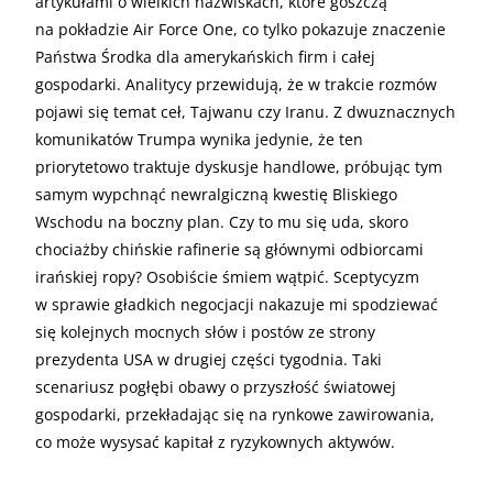
artykułami o wielkich nazwiskach, które goszczą
na pokładzie Air Force One, co tylko pokazuje znaczenie
Państwa Środka dla amerykańskich firm i całej
gospodarki. Analitycy przewidują, że w trakcie rozmów
pojawi się temat ceł, Tajwanu czy Iranu. Z dwuznacznych
komunikatów Trumpa wynika jedynie, że ten
priorytetowo traktuje dyskusje handlowe, próbując tym
samym wypchnąć newralgiczną kwestię Bliskiego
Wschodu na boczny plan. Czy to mu się uda, skoro
chociażby chińskie rafinerie są głównymi odbiorcami
irańskiej ropy? Osobiście śmiem wątpić. Sceptycyzm
w sprawie gładkich negocjacji nakazuje mi spodziewać
się kolejnych mocnych słów i postów ze strony
prezydenta USA w drugiej części tygodnia. Taki
scenariusz pogłębi obawy o przyszłość światowej
gospodarki, przekładając się na rynkowe zawirowania,
co może wysysać kapitał z ryzykownych aktywów.