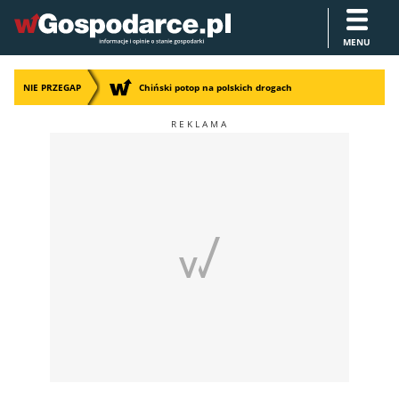
MENU
NIE PRZEGAP
Chiński potop na polskich drogach