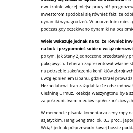
dwukrotnie więcej miejsc pracy niż prognozow
Inwestorom spodobał się również fakt, że odbic
dynamiki wynagrodzeń. W poprzednim miesiącu
podczas gdy oczekiwano dynamiki na poziomie 
Wiele wskazuje jednak na to, że również in
na bok i przypomnieć sobie o wciąż nierozw
po tym, jak Stany Zjednoczone przedstawiły p
pokojowych, Teheran zaprezentował własne sta
na potrzebie zakończenia konfliktów zbrojnyc
uwzględnieniem Libanu, gdzie Izrael prowadz
Hezbollahowi. Iran zażądał także odszkodowań
Cieśniną Ormuz. Reakcja Waszyngtonu była s
za pośrednictwem mediów społecznościowych
W momencie pisania komentarza ceny ropy naft
azjatyckim. Hang Seng traci ok. 0,3 proc., japo
Wciąż jednak półprzewodnikowej hossie poddaj