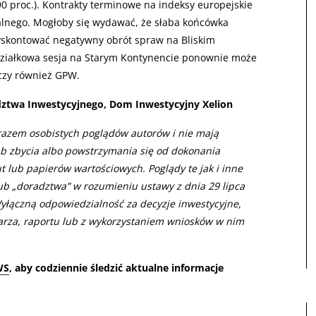
90 proc.). Kontrakty terminowe na indeksy europejskie
alnego. Mogłoby się wydawać, że słaba końcówka
yskontować negatywny obrót spraw na Bliskim
działkowa sesja na Starym Kontynencie ponownie może
czy również GPW.
adztwa Inwestycyjnego, Dom Inwestycyjny Xelion
razem osobistych poglądów autorów i nie mają
ub zbycia albo powstrzymania się od dokonania
ut lub papierów wartościowych. Poglądy te jak i inne
lub „doradztwa” w rozumieniu ustawy z dnia 29 lipca
yłączną odpowiedzialność za decyzje inwestycyjne,
rza, raportu lub z wykorzystaniem wniosków w nim
WS
, aby codziennie śledzić aktualne informacje