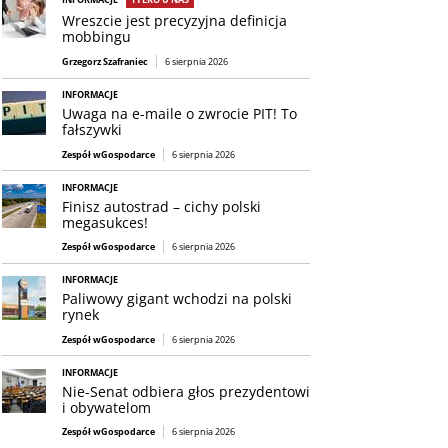
Wreszcie jest precyzyjna definicja
mobbingu
Grzegorz Szafraniec
6 sierpnia 2026
INFORMACJE
Uwaga na e-maile o zwrocie PIT! To
fałszywki
Zespół wGospodarce
6 sierpnia 2026
INFORMACJE
Finisz autostrad – cichy polski
megasukces!
Zespół wGospodarce
6 sierpnia 2026
INFORMACJE
Paliwowy gigant wchodzi na polski
rynek
Zespół wGospodarce
6 sierpnia 2026
INFORMACJE
Nie-Senat odbiera głos prezydentowi
i obywatelom
Zespół wGospodarce
6 sierpnia 2026