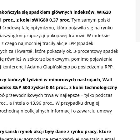
 zakończyła się spadkiem głównych indeksów. WIG20
 proc., z kolei sWIG80 0,37 proc.
Tym samym polski
 środową falę optymizmu, która pojawiła się na rynku
aszyngton propozycji pokojowej Iranowi. W indeksie
z czego najmocniej traciły akcje LPP (spadek
anych za I kwartał, które pokazały ok. 3-procentowy spadek
 się również w sektorze bankowym, pomimo pojawienia
ej konferencji Adama Glapińskiego po posiedzeniu RPP.
zy kończyli tydzień w minorowych nastrojach, Wall
deks S&P 500 zyskał 0,84 proc., z kolei technologiczny
półprzewodnikowych trwa w najlepsze – tylko podczas
oc., a Intela o 13,96 proc.. W przypadku drugiej
pochodną nieoficjalnych informacji o zawarciu umowy
ański rynek akcji były dane z rynku pracy, które
 kwietniu w gospodarce amerykańskiej powstało niemal