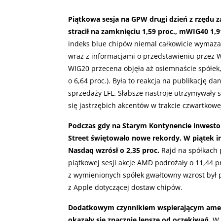
Piątkowa sesja na GPW drugi dzień z rzędu
stracił na zamknięciu 1,59 proc., mWIG40 1,91
indeks blue chipów niemal całkowicie wymazał
wraz z informacjami o przedstawieniu przez W
WIG20 przecena objęła aż osiemnaście spółek, 
o 6,64 proc.). Była to reakcja na publikację d
sprzedaży LFL. Słabsze nastroje utrzymywały
się jastrzębich akcentów w trakcie czwartkow
Podczas gdy na Starym Kontynencie inwestor
Street świętowało nowe rekordy. W piątek in
Nasdaq wzrósł o 2,35 proc.
Rajd na spółkach 
piątkowej sesji akcje AMD podrożały o 11,44 pr
z wymienionych spółek gwałtowny wzrost był 
z Apple dotyczącej dostaw chipów.
Dodatkowym czynnikiem wspierającym ameryk
okazały się znacznie lepsze od oczekiwań
. W