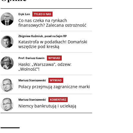
Eryk Łon
TYLKO U NAS
Co nas czeka na rynkach
finansowych? Zalecana ostrożność
Zbigniew Kuźmiuk, poseł na Sejm RP
Katastrofa w podatkach! Domański
wszędzie pod kreską
Prof. Dariusz Gawin
WYWIAD
Hasło: „Warszawa”, odzew:
„Wolność”!
Mariusz Staniszewski
WYWIAD
Polacy przejmują zagraniczne marki
Mariusz Staniszewski
KOMENTARZ
Niemcy bankrutują i uciekają