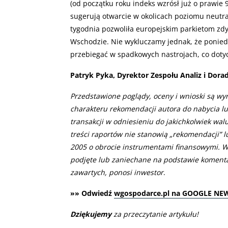
(od początku roku indeks wzrósł już o prawie 
sugerują otwarcie w okolicach poziomu neutr
tygodnia pozwoliła europejskim parkietom zd
Wschodzie. Nie wykluczamy jednak, że ponie
przebiegać w spadkowych nastrojach, co doty
Patryk Pyka, Dyrektor Zespołu Analiz i Dor
Przedstawione poglądy, oceny i wnioski są wy
charakteru rekomendacji autora do nabycia l
transakcji w odniesieniu do jakichkolwiek wal
treści raportów nie stanowią „rekomendacji” 
2005 o obrocie instrumentami finansowymi. W
podjęte lub zaniechane na podstawie komenta
zawartych, ponosi inwestor
.
»» Odwiedź
wgospodarce.pl na GOOGLE NE
Dziękujemy
za przeczytanie artykułu!