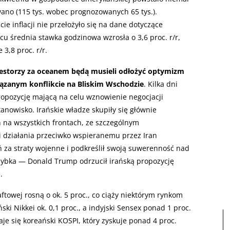
ano (115 tys. wobec prognozowanych 65 tys.).
ie inflacji nie przełożyło się na dane dotyczące
 średnia stawka godzinowa wzrosła o 3,6 proc. r/r,
3,8 proc. r/r.
westorzy za oceanem będą musieli odłożyć optymizm
iązanym konflikcie na Bliskim Wschodzie
. Kilka dni
ropozycję mającą na celu wznowienie negocjacji
nowisko. Irańskie władze skupiły się głównie
h na wszystkich frontach, ze szczególnym
i działania przeciwko wspieranemu przez Iran
 za straty wojenne i podkreślił swoją suwerenność nad
zybka — Donald Trump odrzucił irańską propozycję
.
owej rosną o ok. 5 proc., co ciąży niektórym rynkom
ński Nikkei ok. 0,1 proc., a indyjski Sensex ponad 1 proc.
e się koreański KOSPI, który zyskuje ponad 4 proc.