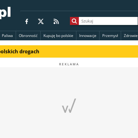
Paliwa
Obronność
Kupuję bo polskie
Innowacje
Przemysł
Zdrowie
polskich drogach