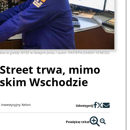
kiecie giełdy NYSE w Nowym Jorku / autor: PAP/EPA/SARAH YENESEL
 Street trwa, mimo
iskim Wschodzie
 Inwestycyjny Xelion
Udostępnij:
Powiększ tekst