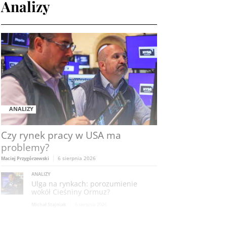
Analizy
ANALIZY
Czy rynek pracy w USA ma
problemy?
6 sierpnia 2026
Maciej Przygórzewski
ANALIZY
Ulga na rynkach: porozumienie
wokół Cieśniny Ormuz?
Michał Stajniak
6 sierpnia 2026
ANALIZY