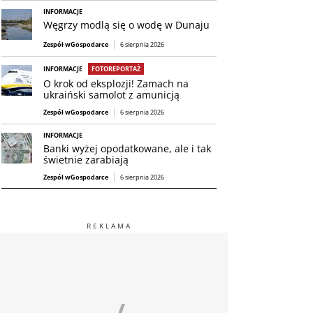
INFORMACJE
Węgrzy modlą się o wodę w Dunaju
Zespół wGospodarce
6 sierpnia 2026
INFORMACJE
FOTOREPORTAŻ
O krok od eksplozji! Zamach na
ukraiński samolot z amunicją
Zespół wGospodarce
6 sierpnia 2026
INFORMACJE
Banki wyżej opodatkowane, ale i tak
świetnie zarabiają
Zespół wGospodarce
6 sierpnia 2026