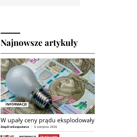
Najnowsze artykuły
INFORMACJE
W upały ceny prądu eksplodowały
6 sierpnia 2026
Zespół wGospodarce
INFORMACJE
TYLKO U NAS