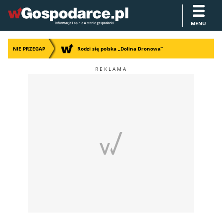
MENU
NIE PRZEGAP
Rodzi się polska „Dolina Dronowa”