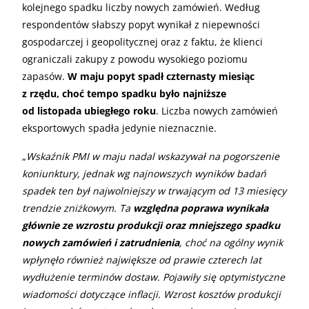
kolejnego spadku liczby nowych zamówień. Według
respondentów słabszy popyt wynikał z niepewności
gospodarczej i geopolitycznej oraz z faktu, że klienci
ograniczali zakupy z powodu wysokiego poziomu
zapasów.
W maju popyt spadł czternasty miesiąc
z rzędu, choć tempo spadku było najniższe
od listopada ubiegłego roku
. Liczba nowych zamówień
eksportowych spadła jedynie nieznacznie.
„
Wskaźnik PMI w maju nadal wskazywał na pogorszenie
koniunktury, jednak wg najnowszych wyników badań
spadek ten był najwolniejszy w trwającym od 13 miesięcy
trendzie zniżkowym. Ta
względna poprawa wynikała
głównie ze wzrostu produkcji oraz mniejszego spadku
nowych zamówień i zatrudnienia
, choć na ogólny wynik
wpłynęło również największe od prawie czterech lat
wydłużenie terminów dostaw. Pojawiły się optymistyczne
wiadomości dotyczące inflacji. Wzrost kosztów produkcji