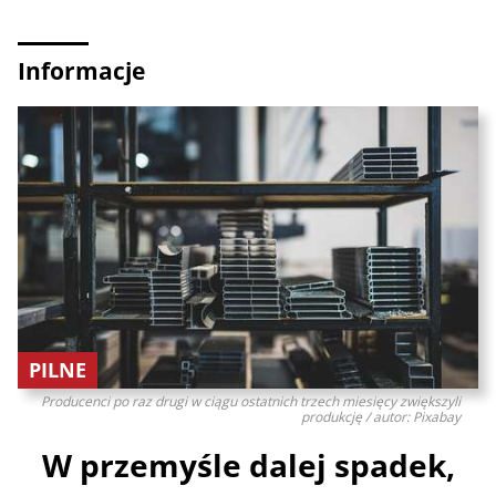
Informacje
PILNE
Producenci po raz drugi w ciągu ostatnich trzech miesięcy zwiększyli
produkcję / autor: Pixabay
W przemyśle dalej spadek,