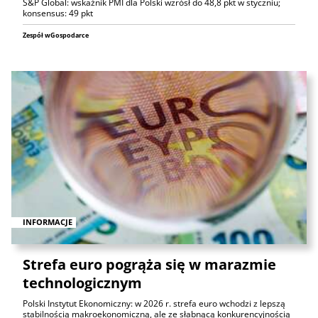
S&P Global: wskaźnik PMI dla Polski wzrósł do 48,8 pkt w styczniu;
konsensus: 49 pkt
Zespół wGospodarce
INFORMACJE
Strefa euro pogrąża się w marazmie
technologicznym
Polski Instytut Ekonomiczny: w 2026 r. strefa euro wchodzi z lepszą
stabilnością makroekonomiczną, ale ze słabnącą konkurencyjnością