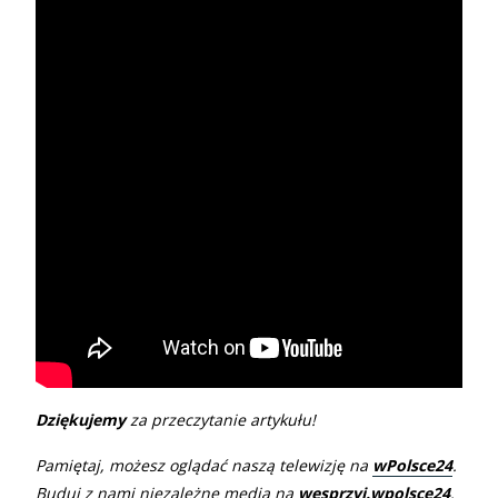
Dziękujemy
za przeczytanie artykułu!
Pamiętaj, możesz oglądać naszą telewizję na
wPolsce24
.
Buduj z nami niezależne media na
wesprzyj.wpolsce24
.