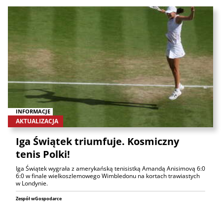
INFORMACJE
AKTUALIZACJA
Iga Świątek triumfuje. Kosmiczny
tenis Polki!
Iga Świątek wygrała z amerykańską tenisistką Amandą Anisimovą 6:0
6:0 w finale wielkoszlemowego Wimbledonu na kortach trawiastych
w Londynie.
Zespół wGospodarce