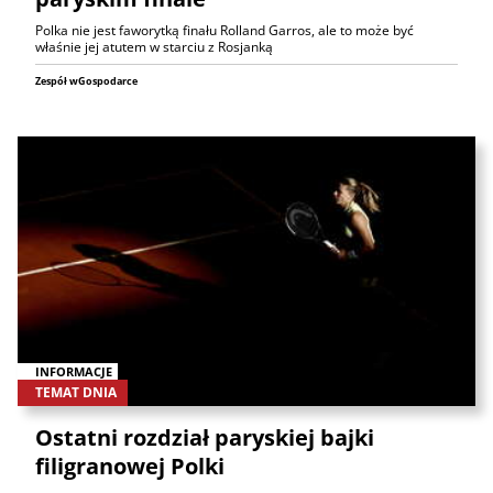
Polka nie jest faworytką finału Rolland Garros, ale to może być
właśnie jej atutem w starciu z Rosjanką
Zespół wGospodarce
INFORMACJE
TEMAT DNIA
Ostatni rozdział paryskiej bajki
filigranowej Polki