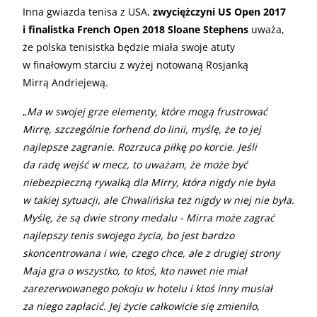
Inna gwiazda tenisa z USA,
zwyciężczyni US Open 2017
i finalistka French Open 2018 Sloane Stephens
uważa,
że polska tenisistka będzie miała swoje atuty
w finałowym starciu z wyżej notowaną Rosjanką
Mirrą Andriejewą.
„
Ma w swojej grze elementy, które mogą frustrować
Mirrę, szczególnie forhend do linii, myślę, że to jej
najlepsze zagranie. Rozrzuca piłkę po korcie. Jeśli
da radę wejść w mecz, to uważam, że może być
niebezpieczną rywalką dla Mirry, która nigdy nie była
w takiej sytuacji, ale Chwalińska też nigdy w niej nie była.
Myślę, że są dwie strony medalu - Mirra może zagrać
najlepszy tenis swojego życia, bo jest bardzo
skoncentrowana i wie, czego chce, ale z drugiej strony
Maja gra o wszystko, to ktoś, kto nawet nie miał
zarezerwowanego pokoju w hotelu i ktoś inny musiał
za niego zapłacić. Jej życie całkowicie się zmieniło,