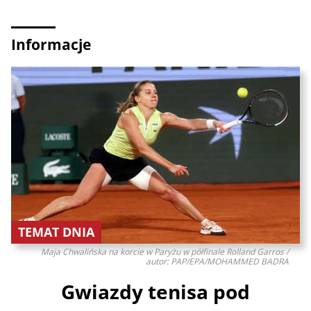
Informacje
TEMAT DNIA
Maja Chwalińska na korcie w Paryżu w półfinale Rolland Garros /
autor: PAP/EPA/MOHAMMED BADRA
Gwiazdy tenisa pod