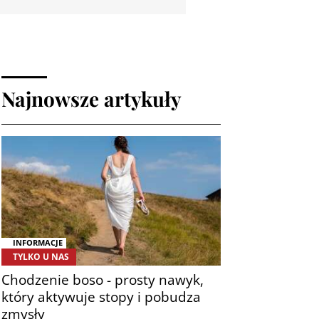
Najnowsze artykuły
INFORMACJE
TYLKO U NAS
Chodzenie boso - prosty nawyk,
który aktywuje stopy i pobudza
zmysły