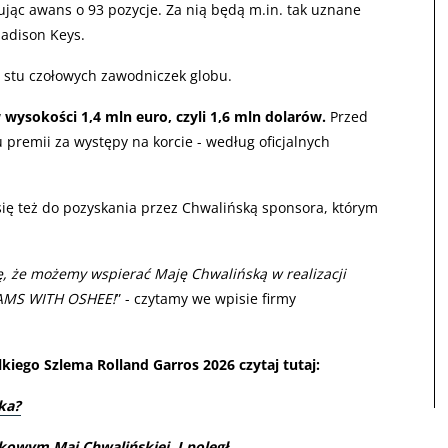
ując awans o 93 pozycje. Za nią będą m.in. tak uznane
Madison Keys.
d stu czołowych zawodniczek globu.
 wysokości 1,4 mln euro, czyli 1,6 mln dolarów.
Przed
 premii za występy na korcie - według oficjalnych
 się też do pozyskania przez Chwalińską sponsora, którym
ię, że możemy wspierać Maję Chwalińską w realizacji
AMS WITH OSHEE!
” - czytamy we wpisie firmy
kiego Szlema Rolland Garros 2026 czytaj tutaj:
ka?
kowym Mai Chwalińskiej. I poległ