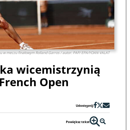
żu w meczu finałowym Rolland Garros / autor: PAP/ EPA/YOAN VALAT
ka wicemistrzynią
 French Open
Udostępnij:
Powiększ tekst