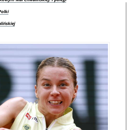
Polki
ińskiej