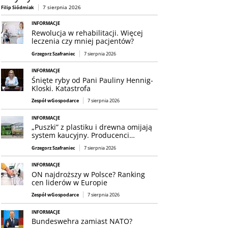
7 sierpnia 2026
Filip Siódmiak
INFORMACJE
Rewolucja w rehabilitacji. Więcej
leczenia czy mniej pacjentów?
Grzegorz Szafraniec
7 sierpnia 2026
INFORMACJE
Śnięte ryby od Pani Pauliny Hennig-
Kloski. Katastrofa
Zespół wGospodarce
7 sierpnia 2026
INFORMACJE
„Puszki” z plastiku i drewna omijają
system kaucyjny. Producenci…
Grzegorz Szafraniec
7 sierpnia 2026
INFORMACJE
ON najdroższy w Polsce? Ranking
cen liderów w Europie
Zespół wGospodarce
7 sierpnia 2026
INFORMACJE
Bundeswehra zamiast NATO?