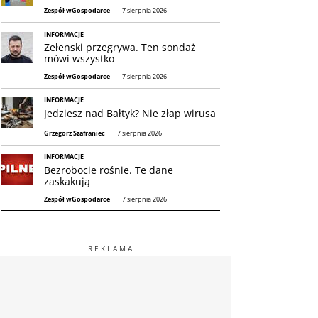
Zespół wGospodarce
7 sierpnia 2026
INFORMACJE
Zełenski przegrywa. Ten sondaż
mówi wszystko
Zespół wGospodarce
7 sierpnia 2026
INFORMACJE
Jedziesz nad Bałtyk? Nie złap wirusa
Grzegorz Szafraniec
7 sierpnia 2026
INFORMACJE
Bezrobocie rośnie. Te dane
zaskakują
Zespół wGospodarce
7 sierpnia 2026