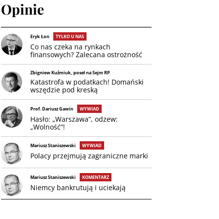
Opinie
Eryk Łon
TYLKO U NAS
Co nas czeka na rynkach
finansowych? Zalecana ostrożność
Zbigniew Kuźmiuk, poseł na Sejm RP
Katastrofa w podatkach! Domański
wszędzie pod kreską
Prof. Dariusz Gawin
WYWIAD
Hasło: „Warszawa”, odzew:
„Wolność”!
Mariusz Staniszewski
WYWIAD
Polacy przejmują zagraniczne marki
Mariusz Staniszewski
KOMENTARZ
Niemcy bankrutują i uciekają