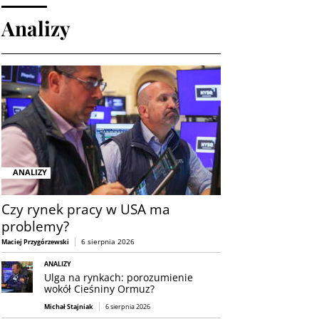
Analizy
ANALIZY
Czy rynek pracy w USA ma
problemy?
6 sierpnia 2026
Maciej Przygórzewski
ANALIZY
Ulga na rynkach: porozumienie
wokół Cieśniny Ormuz?
Michał Stajniak
6 sierpnia 2026