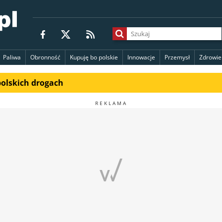
Paliwa
Obronność
Kupuję bo polskie
Innowacje
Przemysł
Zdrowie
polskich drogach