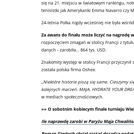
się na 21. miejscu w światowym rankingu, not
tenisistki jak Amerykanki Emma Navarro czy 
24-letnia Polka nigdy wcześniej nie była wśró
Za awans do finału może liczyć na nagrodę w
rozpoczęciem zmagań w stolicy Francji z tytułu
danych - zarobiła… 864 tys. USD.
Znakomity występ w stolicy Francji przyczynił
została polska firma Oshee.
„
Niektóre historie piszą się same. Cieszymy s
kolejnych marzeń. MAJA, HYDRATE YOUR DRE
w mediach społecznościowych.
»» O sobotnim kobiecym finale turnieju Wiel
Ile naprawdę zarobi w Paryżu Maja Chwalińs
Roman Giertych chciał zostać doradcą podat