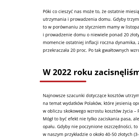
Póki co cieszyć nas może to, że ostatnie mies
utrzymania i prowadzenia domu. Gdyby trzymać
to w porównaniu ze styczniem mamy w listopa
i prowadzenie domu o niewiele ponad 20 złoty
momencie ostatniej inflacji roczna dynamika, 
przekraczała 20 proc. Po tak gwałtownych wzr
W 2022 roku zacisnęliś
Najnowsze szacunki dotyczące kosztów utrzym
na temat wydatków Polaków, które jesienią op
w obliczu skokowego wzrostu kosztów życia – 
Mógł to być efekt nie tylko zaciskania pasa, al
opału. Gdyby nie poczynione oszczędności, t
w naszym przykładzie o około 40-50 złotych (3-