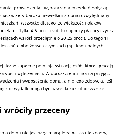
zymania, prowadzenia i wyposażenia mieszkań dotyczą
 oznacza, że w bardzo niewielkim stopniu uwzględniany
mieszkań. Wszystko dlatego, że większość Polaków
cielami. Tylko 4-5 proc. osób to najemcy płacący czynsz
siącach wzrósł przeciętnie o 20-25 proc.). Do tego 11-
 mieszkań o obniżonych czynszach (np. komunalnych,
j liczby zupełnie pomijają sytuację osób, które spłacają
w swoich wyliczeniach. W uproszczeniu można przyjąć,
owadzenia i wyposażenia domu, a nie jego zdobycia. Jeśli
sięczne wydatki mogą być nawet kilkukrotnie wyższe.
i wróciły przeceny
ia domu nie jest więc miarą idealną, co nie znaczy,