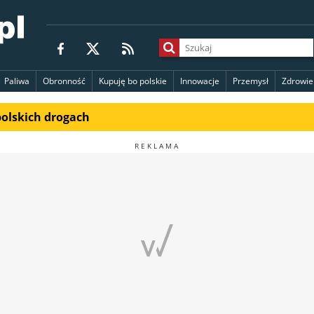
Paliwa
Obronność
Kupuję bo polskie
Innowacje
Przemysł
Zdrowie
polskich drogach