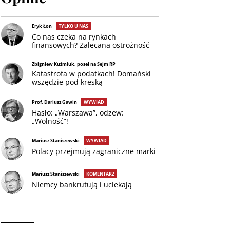
Eryk Łon
TYLKO U NAS
Co nas czeka na rynkach
finansowych? Zalecana ostrożność
Zbigniew Kuźmiuk, poseł na Sejm RP
Katastrofa w podatkach! Domański
wszędzie pod kreską
Prof. Dariusz Gawin
WYWIAD
Hasło: „Warszawa”, odzew:
„Wolność”!
Mariusz Staniszewski
WYWIAD
Polacy przejmują zagraniczne marki
Mariusz Staniszewski
KOMENTARZ
Niemcy bankrutują i uciekają