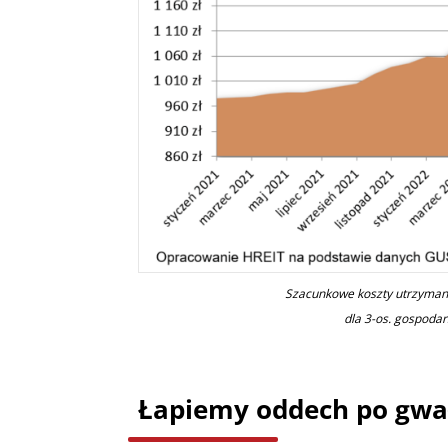
Szacunkowe koszty utrzymani
dla 3-os. gospoda
Łapiemy oddech po gwa