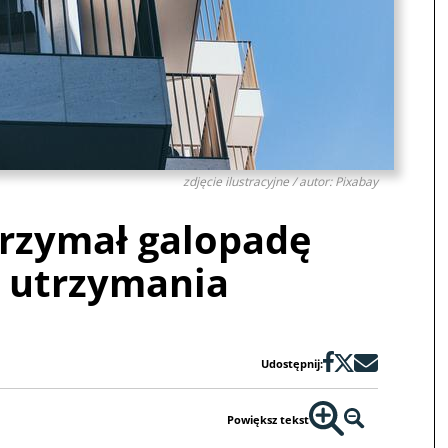
zdjęcie ilustracyjne / autor: Pixabay
trzymał galopadę
 utrzymania
Udostępnij:
Powiększ tekst