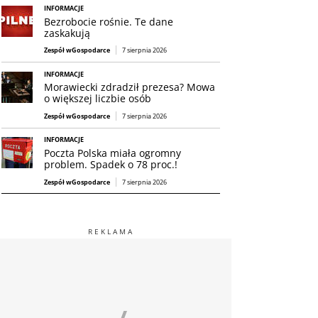
INFORMACJE
Bezrobocie rośnie. Te dane
zaskakują
Zespół wGospodarce
7 sierpnia 2026
INFORMACJE
Morawiecki zdradził prezesa? Mowa
o większej liczbie osób
Zespół wGospodarce
7 sierpnia 2026
INFORMACJE
Poczta Polska miała ogromny
problem. Spadek o 78 proc.!
Zespół wGospodarce
7 sierpnia 2026