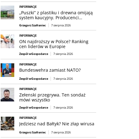
INFORMACJE
„Puszki” z plastiku i drewna omijają
system kaucyjny. Producenci…
Grzegorz Szafraniec
7 sierpnia 2026
INFORMACJE
ON najdroższy w Polsce? Ranking
cen liderów w Europie
Zespół wGospodarce
7 sierpnia 2026
INFORMACJE
Bundeswehra zamiast NATO?
Zespół wGospodarce
7 sierpnia 2026
INFORMACJE
Zełenski przegrywa. Ten sondaż
mówi wszystko
Zespół wGospodarce
7 sierpnia 2026
INFORMACJE
Jedziesz nad Bałtyk? Nie złap wirusa
Grzegorz Szafraniec
7 sierpnia 2026