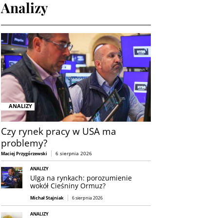
Analizy
ANALIZY
Czy rynek pracy w USA ma
problemy?
6 sierpnia 2026
Maciej Przygórzewski
ANALIZY
Ulga na rynkach: porozumienie
wokół Cieśniny Ormuz?
Michał Stajniak
6 sierpnia 2026
ANALIZY