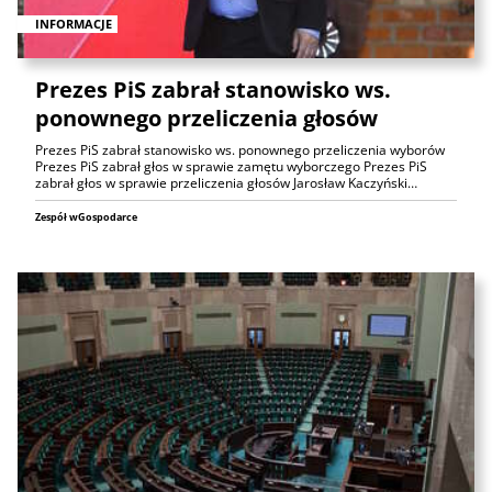
INFORMACJE
Prezes PiS zabrał stanowisko ws.
ponownego przeliczenia głosów
Prezes PiS zabrał stanowisko ws. ponownego przeliczenia wyborów
Prezes PiS zabrał głos w sprawie zamętu wyborczego Prezes PiS
zabrał głos w sprawie przeliczenia głosów Jarosław Kaczyński…
Zespół wGospodarce