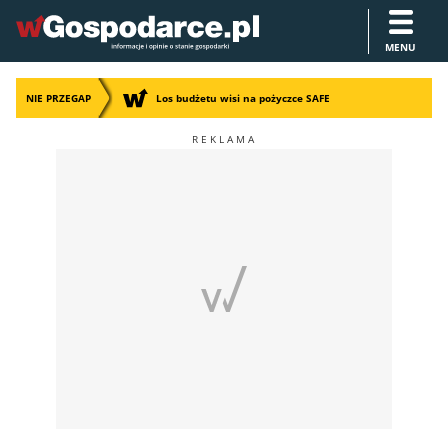
MENU
NIE PRZEGAP
Los budżetu wisi na pożyczce SAFE