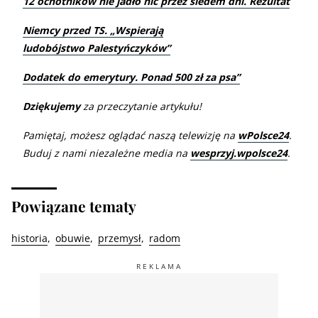
12 ochotników nie jadło nic przez siedem dni. Rezultat
Niemcy przed TS. „Wspierają
ludobójstwo Palestyńczyków”
Dodatek do emerytury. Ponad 500 zł za psa”
Dziękujemy
za przeczytanie artykułu!
Pamiętaj, możesz oglądać naszą telewizję na
wPolsce24
.
Buduj z nami niezależne media na
wesprzyj.wpolsce24
.
Powiązane tematy
historia
obuwie
przemysł
radom