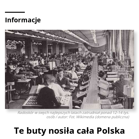
Informacje
Radoskór w swych najlepszych latach zatrudniał ponad 12-14 tys.
osób / autor: Fot. Wikimedia (domena publiczna)
Te buty nosiła cała Polska