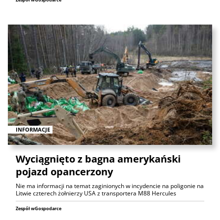
INFORMACJE
Wyciągnięto z bagna amerykański
pojazd opancerzony
Nie ma informacji na temat zaginionych w incydencie na poligonie na
Litwie czterech żołnierzy USA z transportera M88 Hercules
Zespół wGospodarce