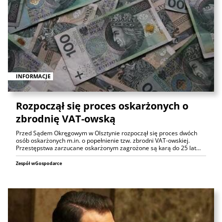
INFORMACJE
Rozpoczął się proces oskarżonych o
zbrodnię VAT-owską
Przed Sądem Okręgowym w Olsztynie rozpoczął się proces dwóch
osób oskarżonych m.in. o popełnienie tzw. zbrodni VAT-owskiej.
Przestępstwa zarzucane oskarżonym zagrożone są karą do 25 lat…
Zespół wGospodarce