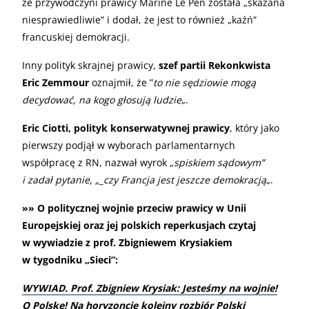
że przywódczyni prawicy Marine Le Pen została „skazana
niesprawiedliwie” i dodał, że jest to również „kaźń”
francuskiej demokracji.
Inny polityk skrajnej prawicy,
szef partii Rekonkwista
Eric Zemmour
oznajmił, że ”
to nie sędziowie mogą
decydować, na kogo głosują ludzie
„.
Eric Ciotti, polityk konserwatywnej prawicy
, który jako
pierwszy podjął w wyborach parlamentarnych
współpracę z RN, nazwał wyrok „
spiskiem sądowym”
i zadał pytanie, „_czy Francja jest jeszcze demokracją
„.
»» O politycznej wojnie przeciw prawicy w Unii
Europejskiej oraz jej polskich reperkusjach czytaj
w wywiadzie z prof. Zbigniewem Krysiakiem
w tygodniku „Sieci”:
WYWIAD. Prof. Zbigniew Krysiak: Jesteśmy na wojnie!
O Polskę! Na horyzoncie kolejny rozbiór Polski