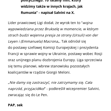
politycznego. To fatalny film, który
widzimy także w innych krajach, jak
Rumunia” - napisał Salvini na X.
Lider prawicowej Ligi dodał, że wyrok ten to ”
wojna
wypowiedziana przez Brukselę w momencie, w którym
strach budzi wojenna presja ze strony (Ursuli) von der
Leyen i (Emmanuela) Macrona
„. Tak odniósł się
do postawy szefowej Komisji Europejskiej i prezydenta
Francji w sprawie wojny w Ukrainie, postawy wobec Rosji
oraz unijnego planu dozbrojenia Europy. Liga sprzeciwia
się temu planowi, wbrew stanowisku pozostałych
koalicjantów w rządzie Giorgii Meloni.
„
Nie damy się zastraszyć, nie zatrzymamy się. Cała
naprzód, przyjaciółko!
” - podkreślił wicepremier Salvini,
zwracając się do Le Pen.
PAP, sek