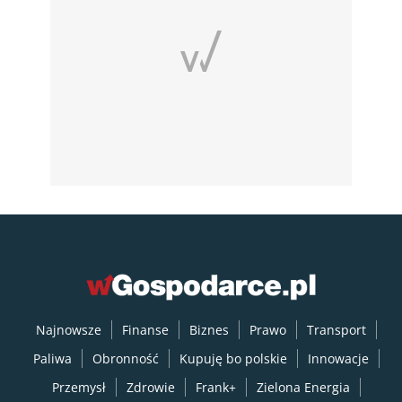
Najnowsze
Finanse
Biznes
Prawo
Transport
Paliwa
Obronność
Kupuję bo polskie
Innowacje
Przemysł
Zdrowie
Frank+
Zielona Energia