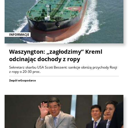
INFORMACJE
Waszyngton: „zagłodzimy” Kreml
odcinając dochody z ropy
Sekretarz skarbu USA Scott Bessent: sankcje obniżą przychody Rosji
z ropy o 20-30 proc.
Zespół wGospodarce