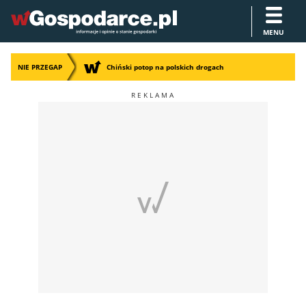
MENU
NIE PRZEGAP
Chiński potop na polskich drogach