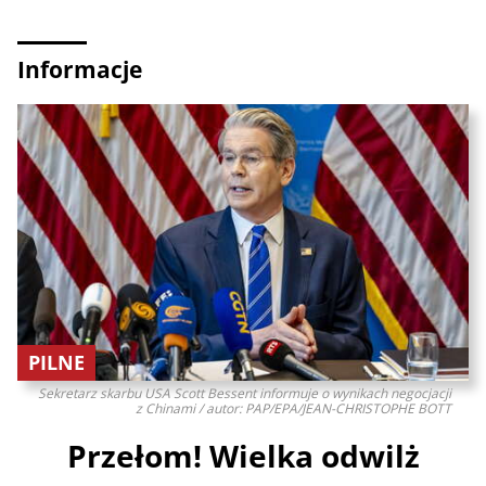
Informacje
PILNE
Sekretarz skarbu USA Scott Bessent informuje o wynikach negocjacji
z Chinami / autor: PAP/EPA/JEAN-CHRISTOPHE BOTT
Przełom! Wielka odwilż