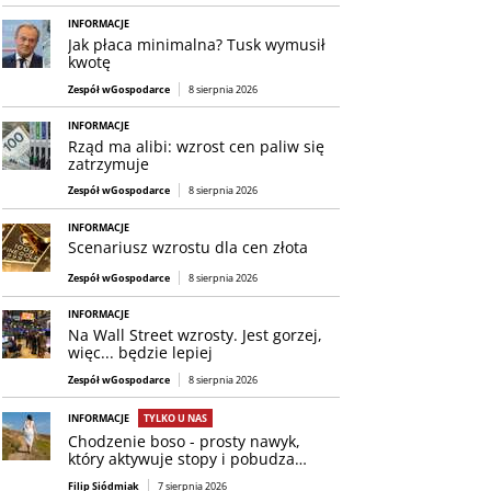
INFORMACJE
Jak płaca minimalna? Tusk wymusił
kwotę
Zespół wGospodarce
8 sierpnia 2026
INFORMACJE
Rząd ma alibi: wzrost cen paliw się
zatrzymuje
Zespół wGospodarce
8 sierpnia 2026
INFORMACJE
Scenariusz wzrostu dla cen złota
Zespół wGospodarce
8 sierpnia 2026
INFORMACJE
Na Wall Street wzrosty. Jest gorzej,
więc... będzie lepiej
Zespół wGospodarce
8 sierpnia 2026
INFORMACJE
TYLKO U NAS
Chodzenie boso - prosty nawyk,
który aktywuje stopy i pobudza…
Filip Siódmiak
7 sierpnia 2026