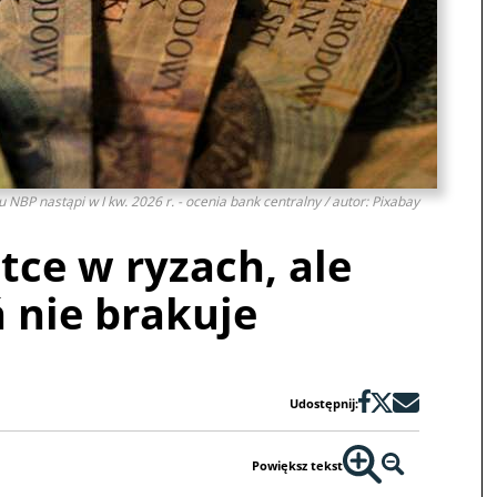
 NBP nastąpi w I kw. 2026 r. - ocenia bank centralny / autor: Pixabay
tce w ryzach, ale
 nie brakuje
Udostępnij:
Powiększ tekst