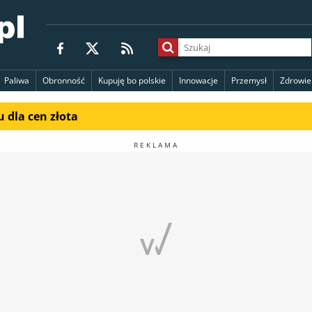
Paliwa
Obronność
Kupuję bo polskie
Innowacje
Przemysł
Zdrowie
 dla cen złota