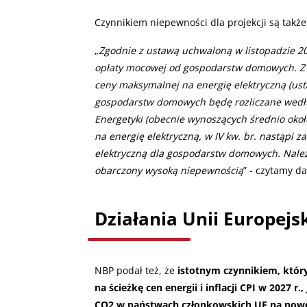
Czynnikiem niepewności dla projekcji są także 
„
Zgodnie z ustawą uchwaloną w listopadzie 20
opłaty mocowej od gospodarstw domowych. Z
ceny maksymalnej na energię elektryczną (ust
gospodarstw domowych będę rozliczane wedłu
Energetyki (obecnie wynoszących średnio okoł
na energię elektryczną, w IV kw. br. nastąpi 
elektryczną dla gospodarstw domowych. Należy
obarczony wysoką niepewnością
” - czytamy da
Działania Unii Europejsk
NBP podał też, że
istotnym czynnikiem, któr
na ścieżkę cen energii i inflacji CPI w 2027 
CO2 w państwach członkowskich UE na nowe 