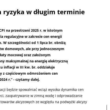
m ryzyka w długim terminie
i CPI na przestrzeni 2025 r. w istotnym
ia regulacyjne w zakresie cen energii
. W szczególności od 1 lipca br. obniżą
rstw domowych, ale przy jednoczesnym
płaty mocowej oraz założonym
ny maksymalnej na energię elektryczną
inflacji w III kw. br. oddziałuje
ny z częściowym odmrożeniem cen
2024 r.” - czytamy dalej.
lacji będzie spowalniać wciąż wysoka dynamika cen
eci, zaopatrywanie w zimną wodę i odprowadzanie
n towarów akcyzowych ze względu na podwyżki akcyzy