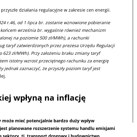
przyszłe działania regulacyjne w zakresie cen energii.
24 r.46, od 1 lipca br. zostanie wznowione pobieranie
 końcem września br. wygaśnie również mechanizm
alonej na poziomie 500 zł/MWh), a rachunki
g taryf zatwierdzonych przez prezesa Urzędu Regulacji
o 623 zł/MWh). Przy założeniu braku zmiany taryf
zatem istotny wzrost przeciętnego rachunku za energię
 jednak zaznaczyć, że przyszły poziom taryf jest
lej.
iej wpłyną na inflację
y może mieć potencjalnie bardzo duży wpływ
r., jest planowane rozszerzenie systemu handlu emisjami
sektory, tj. transport drogowy i budownictwo