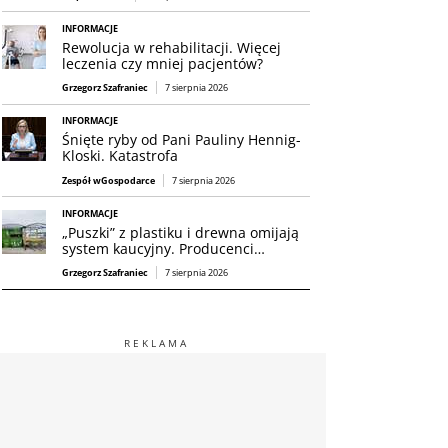
INFORMACJE
Rewolucja w rehabilitacji. Więcej
leczenia czy mniej pacjentów?
Grzegorz Szafraniec
7 sierpnia 2026
INFORMACJE
Śnięte ryby od Pani Pauliny Hennig-
Kloski. Katastrofa
Zespół wGospodarce
7 sierpnia 2026
INFORMACJE
„Puszki” z plastiku i drewna omijają
system kaucyjny. Producenci…
Grzegorz Szafraniec
7 sierpnia 2026