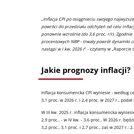
„
Inflacja CPI po osiągnieciu swojego najwyższego
powróci do przedziału odchyleń od celu inflacyj
ponownie wzrośnie (do 3,6 proc. r/r). Zgodnie 
procentowych NBP - trwały powrót dynamiki ce
nastąpi w I kw. 2026 r
” - czytamy w „Raporcie o 
Jakie prognozy inflacji?
Inflacja konsumencka CPI wyniesie - według centr
3,1 proc. w 2026 r. i 2,4 proc. w 2027 r., poda
W III kw. 2025 r. inflacja konsumencka wyniesie 
2,9 proc., - w IV kw. - 3,6 proc.. W 2026 r. będ
3,2 proc., 3,1 proc. i 2,7 proc., zaś w 2027 r.: 2,