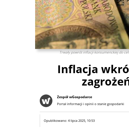
Trwały powrót inflacji konsumenckiej do celu
Inflacja wkró
zagrożeń
Zespół wGospodarce
Portal informacji i opinii o stanie gospodarki
Opublikowano: 4 lipca 2025, 10:53