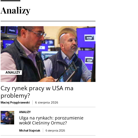
Analizy
ANALIZY
Czy rynek pracy w USA ma
problemy?
6 sierpnia 2026
Maciej Przygórzewski
ANALIZY
Ulga na rynkach: porozumienie
wokół Cieśniny Ormuz?
Michał Stajniak
6 sierpnia 2026