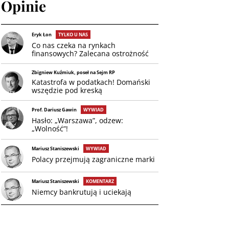
Opinie
Eryk Łon
TYLKO U NAS
Co nas czeka na rynkach
finansowych? Zalecana ostrożność
Zbigniew Kuźmiuk, poseł na Sejm RP
Katastrofa w podatkach! Domański
wszędzie pod kreską
Prof. Dariusz Gawin
WYWIAD
Hasło: „Warszawa”, odzew:
„Wolność”!
Mariusz Staniszewski
WYWIAD
Polacy przejmują zagraniczne marki
Mariusz Staniszewski
KOMENTARZ
Niemcy bankrutują i uciekają