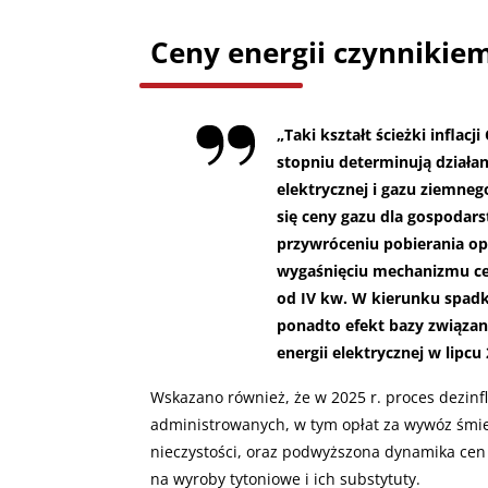
Ceny energii czynnikie
„
Taki kształt ścieżki inflacj
stopniu determinują działan
elektrycznej i gazu ziemnego
się ceny gazu dla gospoda
przywróceniu pobierania o
wygaśnięciu mechanizmu ce
od IV kw. W kierunku spadku 
ponadto efekt bazy związa
energii elektrycznej w lipcu 
Wskazano również, że w 2025 r. proces dezinf
administrowanych, w tym opłat za wywóz śmi
nieczystości, oraz podwyższona dynamika ce
na wyroby tytoniowe i ich substytuty.