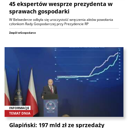
45 ekspertów wesprze prezydenta w
sprawach gospodarki
W Belwederze odbyła się uroczystość wręczenia aktów powołania
członkom Rady Gospodarczej przy Prezydencie RP
Zespół wGospodarce
INFORMACJE
TEMAT DNIA
Glapiński: 197 mld zł ze sprzedaży