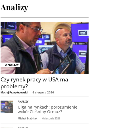
Analizy
ANALIZY
Czy rynek pracy w USA ma
problemy?
6 sierpnia 2026
Maciej Przygórzewski
ANALIZY
Ulga na rynkach: porozumienie
wokół Cieśniny Ormuz?
Michał Stajniak
6 sierpnia 2026
ANALIZY