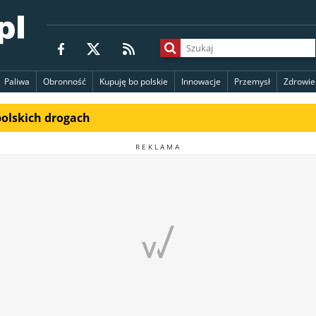
Paliwa
Obronność
Kupuję bo polskie
Innowacje
Przemysł
Zdrowie
polskich drogach