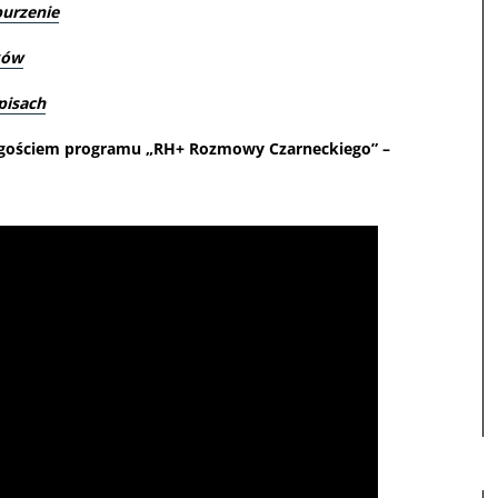
burzenie
ków
episach
ek gościem programu „RH+ Rozmowy Czarneckiego” –