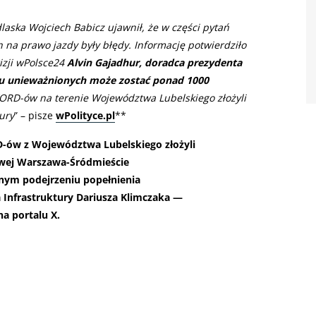
aska Wojciech Babicz ujawnił, że w części pytań
na prawo jazdy były błędy. Informację potwierdziło
izji wPolsce24
Alvin Gajadhur, doradca prezydenta
du unieważnionych może zostać ponad 1000
WORD-ów na terenie Województwa Lubelskiego złożyli
ury
” – pisze
wPolityce.pl
**
D-ów z Województwa Lubelskiego złożyli
owej Warszawa-Śródmieście
nym podejrzeniu popełnienia
a Infrastruktury Dariusza Klimczaka —
na portalu X.