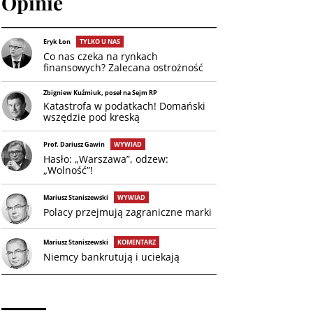
Opinie
Eryk Łon
TYLKO U NAS
Co nas czeka na rynkach
finansowych? Zalecana ostrożność
Zbigniew Kuźmiuk, poseł na Sejm RP
Katastrofa w podatkach! Domański
wszędzie pod kreską
Prof. Dariusz Gawin
WYWIAD
Hasło: „Warszawa”, odzew:
„Wolność”!
Mariusz Staniszewski
WYWIAD
Polacy przejmują zagraniczne marki
Mariusz Staniszewski
KOMENTARZ
Niemcy bankrutują i uciekają