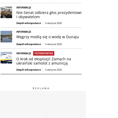
INFORMACJE
Nie-Senat odbiera głos prezydentowi
i obywatelom
Zespół wGospodarce
6 sierpnia 2026
INFORMACJE
Węgrzy modlą się o wodę w Dunaju
Zespół wGospodarce
6 sierpnia 2026
INFORMACJE
FOTOREPORTAŻ
O krok od eksplozji! Zamach na
ukraiński samolot z amunicją
Zespół wGospodarce
6 sierpnia 2026