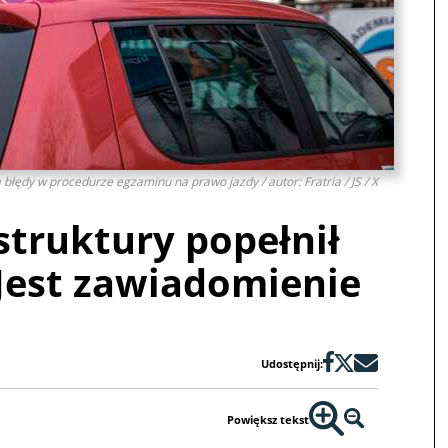
błędy w procedurze egzaminu na prawo jazdy / autor: Fratria / JS / X
struktury popełnił
Jest zawiadomienie
Udostępnij:
Powiększ tekst