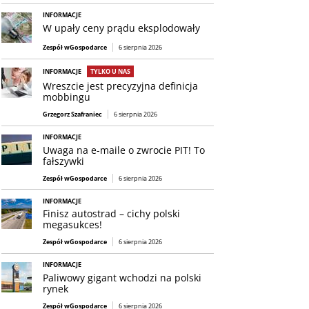
INFORMACJE
W upały ceny prądu eksplodowały
Zespół wGospodarce
6 sierpnia 2026
INFORMACJE
TYLKO U NAS
Wreszcie jest precyzyjna definicja
mobbingu
Grzegorz Szafraniec
6 sierpnia 2026
INFORMACJE
Uwaga na e-maile o zwrocie PIT! To
fałszywki
Zespół wGospodarce
6 sierpnia 2026
INFORMACJE
Finisz autostrad – cichy polski
megasukces!
Zespół wGospodarce
6 sierpnia 2026
INFORMACJE
Paliwowy gigant wchodzi na polski
rynek
Zespół wGospodarce
6 sierpnia 2026