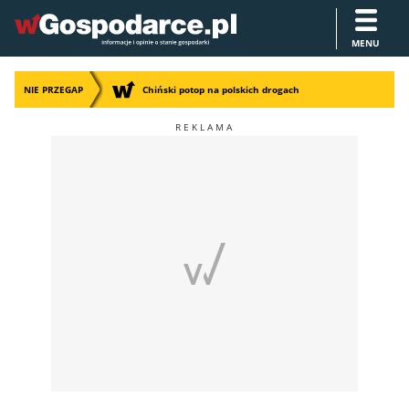
MENU
NIE PRZEGAP
Chiński potop na polskich drogach