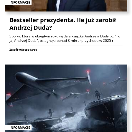
INFORMACJE
Bestseller prezydenta. Ile już zarobił
Andrzej Duda?
Spółka, która w ubiegłym roku wydała książkę Andrzeja Dudy pt. "To
ja, Andrzej Duda", osiągnęła ponad 3 mln zł przychodu w 2025 r.
Zespół wGospodarce
INFORMACJE