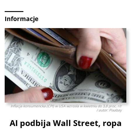
Informacje
Inflacja konsumencka (CPI) w USA wzrosła w kwietniu do 3,8 proc. r/r
/ autor: Pixabay
AI podbija Wall Street, ropa