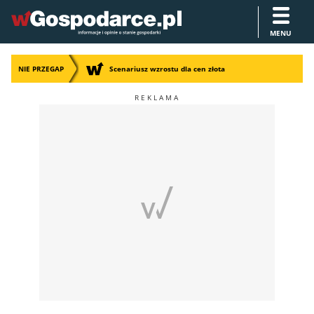
MENU
NIE PRZEGAP
Scenariusz wzrostu dla cen złota