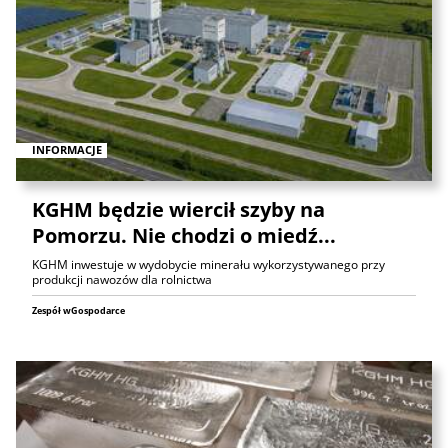
INFORMACJE
KGHM będzie wiercił szyby na
Pomorzu. Nie chodzi o miedź...
KGHM inwestuje w wydobycie minerału wykorzystywanego przy
produkcji nawozów dla rolnictwa
Zespół wGospodarce