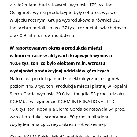
z założeniami budżetowymi i wyniosła 176 tys. ton.
Osiągnięte wyniki produkcyjne były o 4 proc. wyższe
w ujęciu rocznym. Grupa wyprodukowała również 329
ton srebra metalicznego, 37 tys. troz metali szlachetnych
oraz 0,9 mln funtów molibdenu.
W raportowanym okresie produkcja miedzi
w koncentracie w aktywach krajowych wyniosła
102,6 tys. ton, co było efektem m.in. wzrostu
wydajności produkcyjnej oddziałów górniczych.
Natomiast produkcja miedzi elektrolitycznej osiągnęła
poziom 145,3 tys. ton. Produkcja miedzi płatnej w kopalni
Sierra Gorda wyniosła 20,6 tys. ton (dla 55 proc. udziału
KGHM), a w segmencie KGHM INTERNATIONAL LTD.
10,0 tys. ton. Kopalnia Sierra Gorda odnotowała 54 proc.
wzrost produkcji srebra oraz 80 proc. molibdenu
względem analogicznego okresu rok wcześniej.
Grupa KGHM Polska Miedź znajduje się w dziesiątce