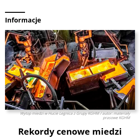
Informacje
Wytop miedzi w Hucie Legnica z Grupy KGHM / autor: materiały
prasowe KGHM
Rekordy cenowe miedzi