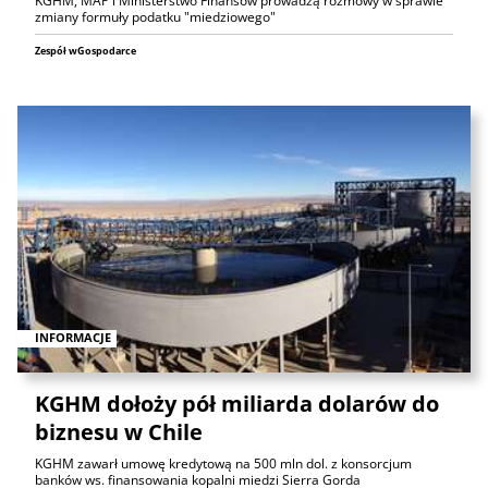
KGHM, MAP i Ministerstwo Finansów prowadzą rozmowy w sprawie
zmiany formuły podatku "miedziowego"
Zespół wGospodarce
INFORMACJE
KGHM dołoży pół miliarda dolarów do
biznesu w Chile
KGHM zawarł umowę kredytową na 500 mln dol. z konsorcjum
banków ws. finansowania kopalni miedzi Sierra Gorda