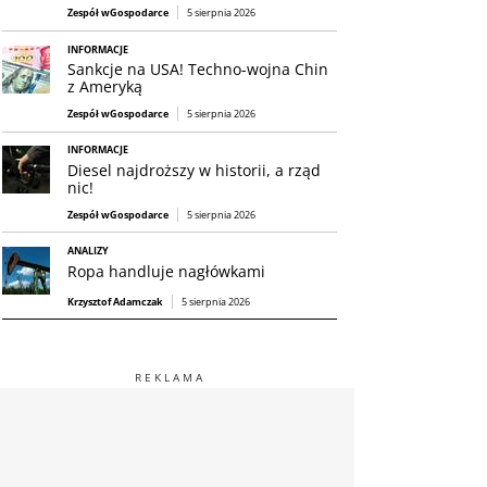
Zespół wGospodarce
5 sierpnia 2026
INFORMACJE
Sankcje na USA! Techno-wojna Chin
z Ameryką
Zespół wGospodarce
5 sierpnia 2026
INFORMACJE
Diesel najdroższy w historii, a rząd
nic!
Zespół wGospodarce
5 sierpnia 2026
ANALIZY
Ropa handluje nagłówkami
Krzysztof Adamczak
5 sierpnia 2026