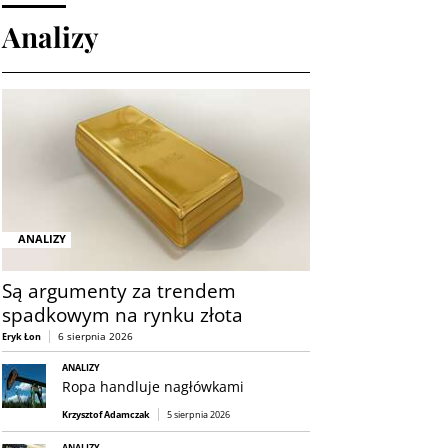
Analizy
ANALIZY
Są argumenty za trendem
spadkowym na rynku złota
6 sierpnia 2026
Eryk Łon
ANALIZY
Ropa handluje nagłówkami
Krzysztof Adamczak
5 sierpnia 2026
ANALIZY