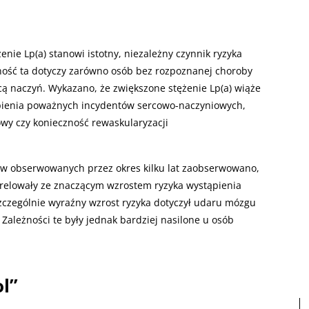
enie Lp(a) stanowi istotny, niezależny czynnik ryzyka
ość ta dotyczy zarówno osób bez rozpoznanej choroby
życą naczyń. Wykazano, że zwiększone stężenie Lp(a) wiąże
ienia poważnych incydentów sercowo-naczyniowych,
wy czy konieczność rewaskularyzacji
ów obserwowanych przez okres kilku lat zaobserwowano,
korelowały ze znaczącym wzrostem ryzyka wystąpienia
czególnie wyraźny wzrost ryzyka dotyczył udaru mózgu
Zależności te były jednak bardziej nasilone u osób
ol”