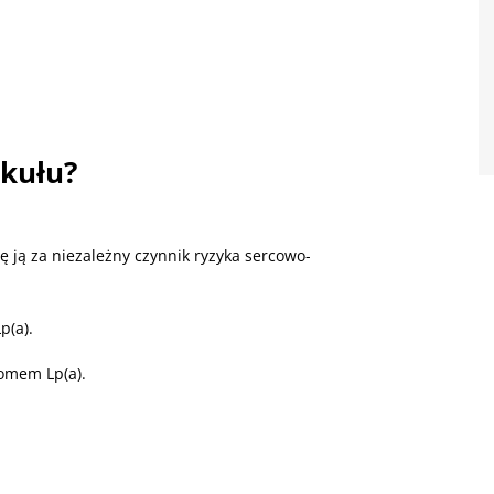
ykułu?
ię ją za niezależny czynnik ryzyka sercowo-
p(a).
iomem Lp(a).