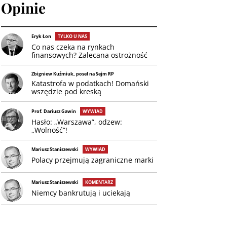
Opinie
Eryk Łon
TYLKO U NAS
Co nas czeka na rynkach
finansowych? Zalecana ostrożność
Zbigniew Kuźmiuk, poseł na Sejm RP
Katastrofa w podatkach! Domański
wszędzie pod kreską
Prof. Dariusz Gawin
WYWIAD
Hasło: „Warszawa”, odzew:
„Wolność”!
Mariusz Staniszewski
WYWIAD
Polacy przejmują zagraniczne marki
Mariusz Staniszewski
KOMENTARZ
Niemcy bankrutują i uciekają