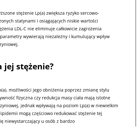
yższone stężenie Lp(a) zwiększa ryzyko sercowo-
onych statynami i osiągających niskie wartości
tężenia LDL-C nie eliminuje całkowicie zagrożenia
 parametry wywierają niezależny i kumulujący wpływ
zyniowej.
jej stężenie?
(a), możliwości jego obniżenia poprzez zmianę stylu
tywność fizyczna czy redukcja masy ciała mają istotne
czyniowej, jednak wpływają na poziom Lp(a) w niewielkim
slipidemii mogą częściowo redukować stężenie tej
się niewystarczający u osób z bardzo