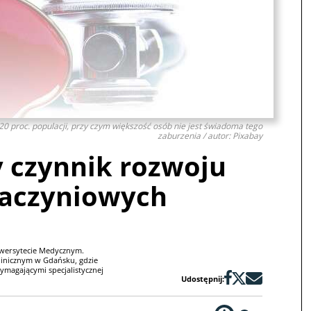
20 proc. populacji, przy czym większość osób nie jest świadoma tego
zaburzenia / autor: Pixabay
 czynnik rozwoju
naczyniowych
iwersytecie Medycznym.
linicznym w Gdańsku, gdzie
magającymi specjalistycznej
Udostępnij: