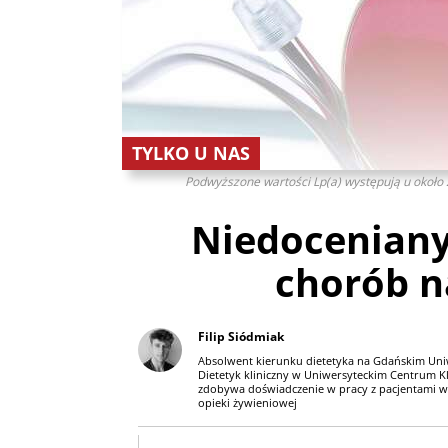
TYLKO U NAS
Podwyższone wartości Lp(a) występują u około 
Niedoceniany
chorób 
Filip Siódmiak
Absolwent kierunku dietetyka na Gdańskim Un
Dietetyk kliniczny w Uniwersyteckim Centrum K
zdobywa doświadczenie w pracy z pacjentami wy
opieki żywieniowej