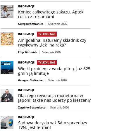
INFORMACJE
Koniec całkowitego zakazu. Apteki
ruszą z reklamami
Grzegorz Szafraniec
6 sierpnia 2026
INFORMACJE
TYLKO U NAS
Amigdalina: naturalny składnik czy
ryzykowny „lek” na raka?
Filip Siódmiak
5 sierpnia 2026
INFORMACJE
TYLKO U NAS
Wielki problem z wodą pitną. Już 625
gmin ją limituje
Grzegorz Szafraniec
5 sierpnia 2026
INFORMACJE
Dlaczego rewolucja monetarna w
Japonii także nas uderzy po kieszeni?
Zespół wGospodarce
5 sierpnia 2026
INFORMACJE
Sądowa decyzja w USA o sprzedaży
TVN. Jest termin!