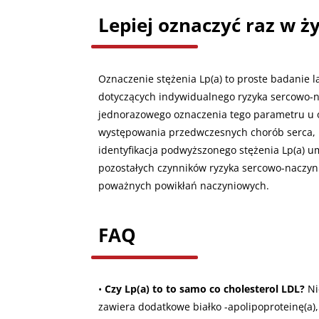
Lepiej oznaczyć raz w ż
Oznaczenie stężenia Lp(a) to proste badanie l
dotyczących indywidualnego ryzyka sercowo-na
jednorazowego oznaczenia tego parametru u o
występowania przedwczesnych chorób serca, 
identyfikacja podwyższonego stężenia Lp(a) u
pozostałych czynników ryzyka sercowo-naczyni
poważnych powikłań naczyniowych.
FAQ
•
Czy Lp(a) to to samo co cholesterol LDL?
Ni
zawiera dodatkowe białko -apolipoproteinę(a),