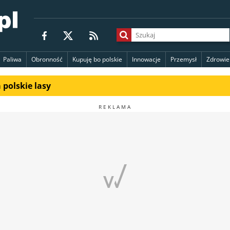
Paliwa
Obronność
Kupuję bo polskie
Innowacje
Przemysł
Zdrowie
polskie lasy