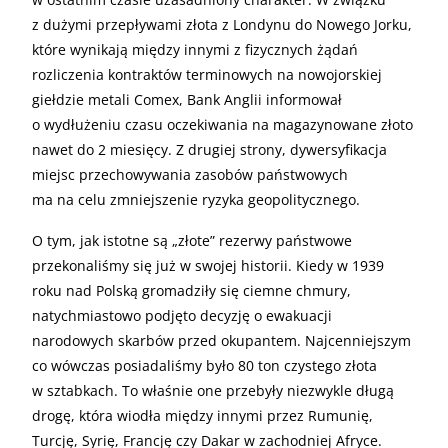
z dużymi przepływami złota z Londynu do Nowego Jorku,
które wynikają między innymi z fizycznych żądań
rozliczenia kontraktów terminowych na nowojorskiej
giełdzie metali Comex, Bank Anglii informował
o wydłużeniu czasu oczekiwania na magazynowane złoto
nawet do 2 miesięcy. Z drugiej strony, dywersyfikacja
miejsc przechowywania zasobów państwowych
ma na celu zmniejszenie ryzyka geopolitycznego.
O tym, jak istotne są „złote” rezerwy państwowe
przekonaliśmy się już w swojej historii. Kiedy w 1939
roku nad Polską gromadziły się ciemne chmury,
natychmiastowo podjęto decyzję o ewakuacji
narodowych skarbów przed okupantem. Najcenniejszym
co wówczas posiadaliśmy było 80 ton czystego złota
w sztabkach. To właśnie one przebyły niezwykle długą
drogę, która wiodła między innymi przez Rumunię,
Turcję, Syrię, Francję czy Dakar w zachodniej Afryce.