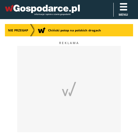
MENU
NIE PRZEGAP
Chiński potop na polskich drogach