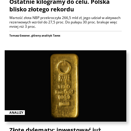
Ostatnie kilogramy do celu. Polska
blisko złotego rekordu
Wartość złota NBP przekroczyła 266,5 mld zł, jego udział w aktywach
rezerwowych wzrósł do 27,5 proc. Do pułapu 30 proc. brakuje więc
mniej niż 3 proc.
Tomasz Gessner, główny analityk Tavex
ANALIZY
Złote dylematy: inwestować już,