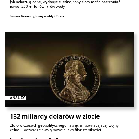
Jak pokazują dane, wydobycie jednej tony złota może pochłaniać
nawet 250 milionów litrów wody
Tomasz Gessner, główny analityk Tavex
ANALIZY
132 miliardy dolarów w złocie
Złoto w czasach geopolitycznego napięcia i powracającej wojny
celnej – odzyskuje swoją pozycję jako filar stabilności