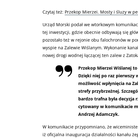
Czytaj też:
Przekop Mierzei. Mosty i śluzy w peł
Urząd Morski podał we wtorkowym komunikacie
tej inwestycji, gdzie obecnie odbywają się głó
pozostało też w rejonie obu falochronów w po
wyspie na Zalewie Wiślanym. Wykonanie kanał
nowej drogi wodnej łączącej ten zalew z Zato
Przekop Mierzei Wiślanej to 
Dzięki niej po raz pierwszy 
możliwość wpłynięcia na Za
strefy przybrzeżnej. Szczegó
bardzo trafna była decyzja 
cytowany w komunikacie min
Andrzej Adamczyk.
W komunikacie przypomniano, że wiceminister
iż oficjalna inauguracja działalności kanału 