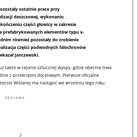
ozostały ostatnie prace przy
izacji deszczowej, wykonaniu
akończeniu części głowicy w zakresie
ia prefabrykowanych elementów typu x-
odnim również pozostały do zrobienie
ealizacja części podwodnych falochronów
zekazał Janczewski.
 także w rejonie sztucznej wyspy, gdzie obecnie trwa
nie z przekrojem docelowym. Pierwsze oficjalne
Mierzei Wiślanej ma nastąpić we wrześniu tego roku.
REKLAMA