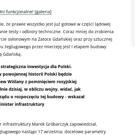
ni funkcjonalne! [galeria]
, że prawie wszystko jest już gotowe w części lądowej
wnie testy i odbiory techniczne. Coraz mniej do zrobienia
rcie osłonowym na Zatoce Gdańskiej oraz przy sztucznej
u żeglugowego przez mierzeję jest I etapem budowy
ką Gdańską.
strategiczna inwestycja dla Polski.
w powojennej historii Polski będzie
lew Wiślany z pominięciem rosyjskiej
lnie dzisiaj, w obliczu wojny, widać, jak
rządu o rozpoczęciu tej budowy - wskazał
ister infrastruktury
 infrastruktury Marek Gróbarczyk zapowiedział,
żeglugowego nastąpi 17 września; docelowe parametry