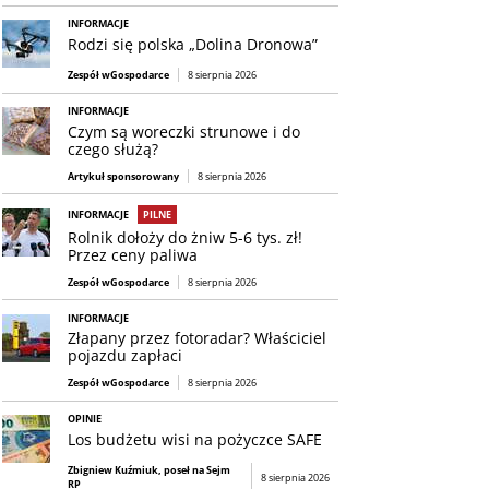
INFORMACJE
Rodzi się polska „Dolina Dronowa”
Zespół wGospodarce
8 sierpnia 2026
INFORMACJE
Czym są woreczki strunowe i do
czego służą?
Artykuł sponsorowany
8 sierpnia 2026
INFORMACJE
PILNE
Rolnik dołoży do żniw 5-6 tys. zł!
Przez ceny paliwa
Zespół wGospodarce
8 sierpnia 2026
INFORMACJE
Złapany przez fotoradar? Właściciel
pojazdu zapłaci
Zespół wGospodarce
8 sierpnia 2026
OPINIE
Los budżetu wisi na pożyczce SAFE
Zbigniew Kuźmiuk, poseł na Sejm
8 sierpnia 2026
RP