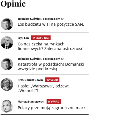
Opinie
Zbigniew Kuźmiuk, poseł na Sejm RP
Los budżetu wisi na pożyczce SAFE
Eryk Łon
TYLKO U NAS
Co nas czeka na rynkach
finansowych? Zalecana ostrożność
Zbigniew Kuźmiuk, poseł na Sejm RP
Katastrofa w podatkach! Domański
wszędzie pod kreską
Prof. Dariusz Gawin
WYWIAD
Hasło: „Warszawa”, odzew:
„Wolność”!
Mariusz Staniszewski
WYWIAD
Polacy przejmują zagraniczne marki