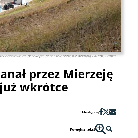
sty obrotowe na przekopie przez Mierzeję już działają / autor: Fratria
anał przez Mierzeję
już wkrótce
Udostępnij:
Powiększ tekst