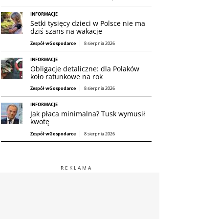
INFORMACJE
Setki tysięcy dzieci w Polsce nie ma
dziś szans na wakacje
Zespół wGospodarce
8 sierpnia 2026
INFORMACJE
Obligacje detaliczne: dla Polaków
koło ratunkowe na rok
Zespół wGospodarce
8 sierpnia 2026
INFORMACJE
Jak płaca minimalna? Tusk wymusił
kwotę
Zespół wGospodarce
8 sierpnia 2026