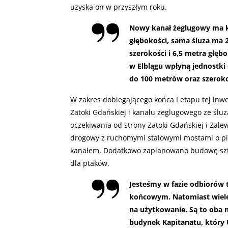
uzyska on w przyszłym roku.
Nowy kanał żeglugowy ma ki
głębokości, sama śluza ma 
szerokości i 6,5 metra głęb
w Elblągu wpłyną jednostki 
do 100 metrów oraz szerok
W zakres dobiegającego końca I etapu tej inw
Zatoki Gdańskiej i kanału żeglugowego ze ślu
oczekiwania od strony Zatoki Gdańskiej i Zale
drogowy z ruchomymi stalowymi mostami o pio
kanałem. Dodatkowo zaplanowano budowę sztuc
dla ptaków.
Jesteśmy w fazie odbiorów 
końcowym. Natomiast wiele
na użytkowanie. Są to oba m
budynek Kapitanatu, który U