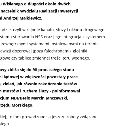
 Wiślanego o długości około dwóch
aczelnik Wydziału Realizacji Inwestycji
 Andrzej Małkiewicz.
ądzie, czyli w rejonie kanału, śluzy i układu drogowego.
stemu sterowania NSS oraz jego integracja z systemem
z zewnętrznymi systemami instalowanymi na terenie
izji dozorowej (poza falochronami), głośniki
ogowe czy tablice zmiennej treści toru wodnego.
y zbliża się do 98 proc. całego stanu
ci lądowej w większości pozostały prace
 zieleń, jak równie zakończenie testów
m mostów i ruchem śluzy - poinformował
cjum NDI/Besix Marcin Janczewski,
rzędu Morskiego.
kiej, to tam prowadzone są jeszcze roboty związane
niego.