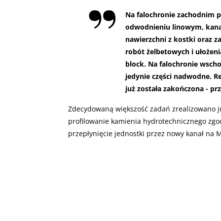
Na falochronie zachodnim p
odwodnieniu linowym, kanal
nawierzchni z kostki oraz z
robót żelbetowych i ułożen
block. Na falochronie wsch
jedynie części nadwodne. R
już została zakończona - pr
Zdecydowaną większość zadań zrealizowano już
profilowanie kamienia hydrotechnicznego zgod
przepłynięcie jednostki przez nowy kanał na 