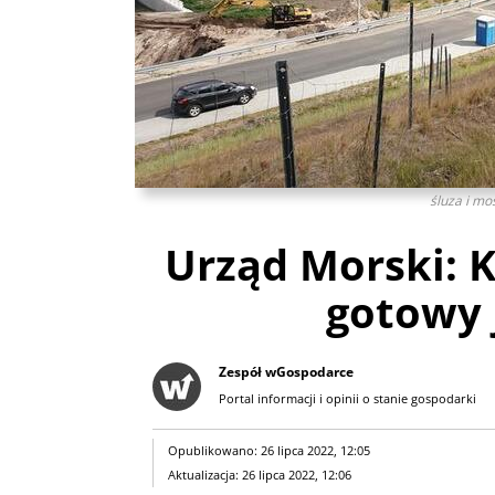
śluza i mo
Urząd Morski: K
gotowy 
Zespół wGospodarce
Portal informacji i opinii o stanie gospodarki
Opublikowano: 26 lipca 2022, 12:05
Aktualizacja: 26 lipca 2022, 12:06