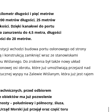
lometr długości i pięć metrów
200 metrów długości, 25 metrów
okości. Dzięki kanałowi do portu
o zanurzeniu do 4,5 metra, długości
ości do 20 metrów.
estycji wchodzi budowa portu osłonowego od strony
zą i konstrukcją zamknięć wraz ze stanowiskami
wu Wiślanego. Do zrobienia był także nowy układ
nowej osi obrotu, które już umożliwiają przejazd nad
znej wyspy na Zalewie Wiślanym, która już jest rajem
technicznych, przed odbiorem
 obiektów ma już pozwolenie
osty – południowy i północny, śluza,
rząd Morski już przejął oraz część toru