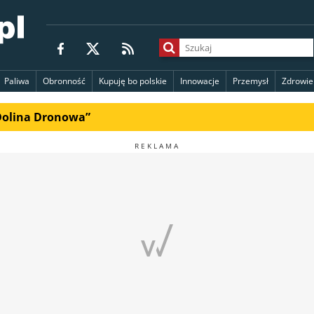
Paliwa
Obronność
Kupuję bo polskie
Innowacje
Przemysł
Zdrowie
„Dolina Dronowa”