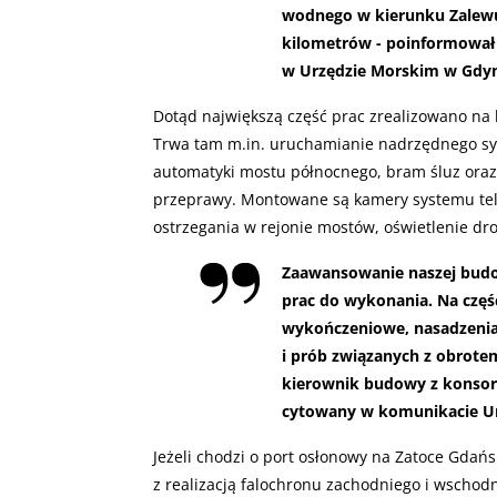
wodnego w kierunku Zalewu
kilometrów - poinformował n
w Urzędzie Morskim w Gdyni
Dotąd największą część prac zrealizowano na l
Trwa tam m.in. uruchamianie nadrzędnego sy
automatyki mostu północnego, bram śluz ora
przeprawy. Montowane są kamery systemu telew
ostrzegania w rejonie mostów, oświetlenie dr
Zaawansowanie naszej budow
prac do wykonania. Na częś
wykończeniowe, nasadzenia,
i prób związanych z obrote
kierownik budowy z konsor
cytowany w komunikacie U
Jeżeli chodzi o port osłonowy na Zatoce Gdańs
z realizacją falochronu zachodniego i wschod