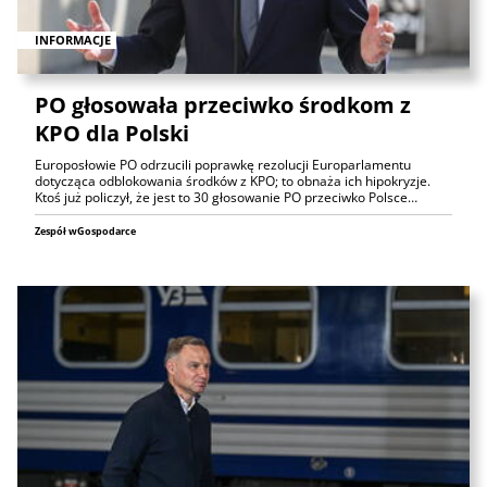
INFORMACJE
PO głosowała przeciwko środkom z
KPO dla Polski
Europosłowie PO odrzucili poprawkę rezolucji Europarlamentu
dotycząca odblokowania środków z KPO; to obnaża ich hipokryzje.
Ktoś już policzył, że jest to 30 głosowanie PO przeciwko Polsce…
Zespół wGospodarce