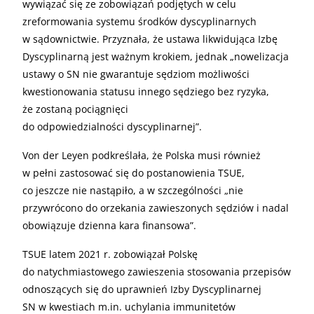
wywiązać się ze zobowiązań podjętych w celu
zreformowania systemu środków dyscyplinarnych
w sądownictwie. Przyznała, że ustawa likwidująca Izbę
Dyscyplinarną jest ważnym krokiem, jednak „nowelizacja
ustawy o SN nie gwarantuje sędziom możliwości
kwestionowania statusu innego sędziego bez ryzyka,
że zostaną pociągnięci
do odpowiedzialności dyscyplinarnej”.
Von der Leyen podkreślała, że Polska musi również
w pełni zastosować się do postanowienia TSUE,
co jeszcze nie nastąpiło, a w szczególności „nie
przywrócono do orzekania zawieszonych sędziów i nadal
obowiązuje dzienna kara finansowa”.
TSUE latem 2021 r. zobowiązał Polskę
do natychmiastowego zawieszenia stosowania przepisów
odnoszących się do uprawnień Izby Dyscyplinarnej
SN w kwestiach m.in. uchylania immunitetów