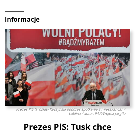
Informacje
Prezes PiS Jarosław Kaczyński podczas spotkania z mieszkańcami
Lublina / autor: PAP/Wojtek Jargiło
Prezes PiS: Tusk chce