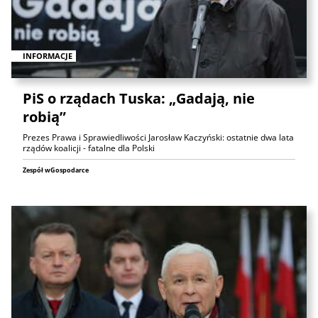
INFORMACJE
PiS o rządach Tuska: „Gadają, nie
robią”
Prezes Prawa i Sprawiedliwości Jarosław Kaczyński: ostatnie dwa lata
rządów koalicji - fatalne dla Polski
Zespół wGospodarce