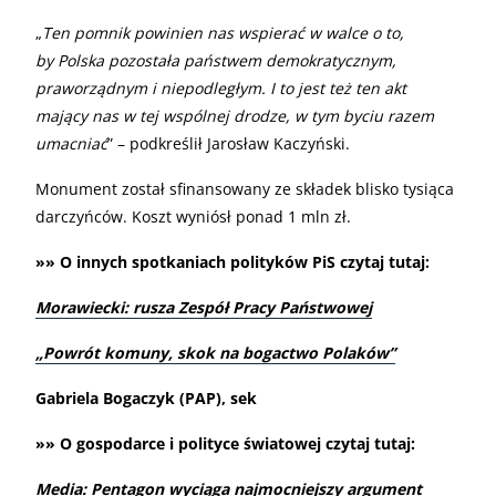
„
Ten pomnik powinien nas wspierać w walce o to,
by Polska pozostała państwem demokratycznym,
praworządnym i niepodległym. I to jest też ten akt
mający nas w tej wspólnej drodze, w tym byciu razem
umacniać
” – podkreślił Jarosław Kaczyński.
Monument został sfinansowany ze składek blisko tysiąca
darczyńców. Koszt wyniósł ponad 1 mln zł.
»» O innych spotkaniach polityków PiS czytaj tutaj:
Morawiecki: rusza Zespół Pracy Państwowej
„Powrót komuny, skok na bogactwo Polaków”
Gabriela Bogaczyk (PAP), sek
»» O gospodarce i polityce światowej czytaj tutaj:
Media: Pentagon wyciąga najmocniejszy argument