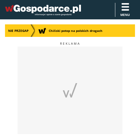
MENU
NIE PRZEGAP
Chiński potop na polskich drogach