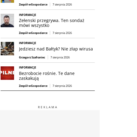
Zespół wGospodarce
7 sierpnia 2026
INFORMACJE
Zełenski przegrywa. Ten sondaż
mówi wszystko
Zespół wGospodarce
7 sierpnia 2026
INFORMACJE
Jedziesz nad Bałtyk? Nie złap wirusa
Grzegorz Szafraniec
7 sierpnia 2026
INFORMACJE
Bezrobocie rośnie. Te dane
zaskakują
Zespół wGospodarce
7 sierpnia 2026