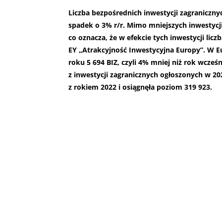
Liczba bezpośrednich inwestycji zagranicznyc
spadek o 3% r/r. Mimo mniejszych inwestycji,
co oznacza, że w efekcie tych inwestycji licz
EY „Atrakcyjność Inwestycyjna Europy”. W Eu
roku 5 694 BIZ, czyli 4% mniej niż rok wcześ
z inwestycji zagranicznych ogłoszonych w 2
z rokiem 2022 i osiągnęła poziom 319 923.