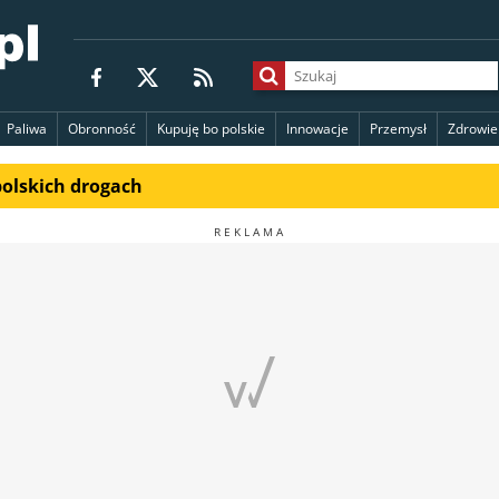
Paliwa
Obronność
Kupuję bo polskie
Innowacje
Przemysł
Zdrowie
polskich drogach