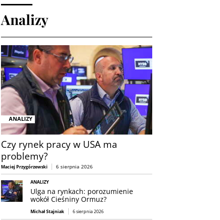
Analizy
ANALIZY
Czy rynek pracy w USA ma
problemy?
6 sierpnia 2026
Maciej Przygórzewski
ANALIZY
Ulga na rynkach: porozumienie
wokół Cieśniny Ormuz?
Michał Stajniak
6 sierpnia 2026