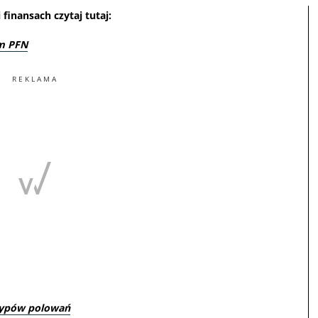
finansach czytaj tutaj:
em PFN
REKLAMA
 typów polowań