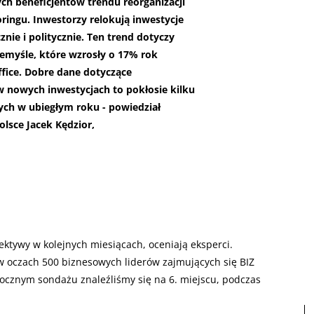
ch beneficjentów trendu reorganizacji
ringu. Inwestorzy relokują inwestycje
znie i politycznie. Ten trend dotyczy
zemyśle, które wzrosły o 17% rok
ffice. Dobre dane dotyczące
 nowych inwestycjach to pokłosie kilku
ch w ubiegłym roku - powiedział
olsce Jacek Kędzior,
ktywy w kolejnych miesiącach, oceniają eksperci.
w oczach 500 biznesowych liderów zajmujących się BIZ
cznym sondażu znaleźliśmy się na 6. miejscu, podczas