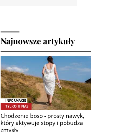
Najnowsze artykuły
INFORMACJE
TYLKO U NAS
Chodzenie boso - prosty nawyk,
który aktywuje stopy i pobudza
zmysły