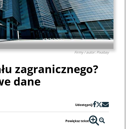
Firmy / autor: Pixabay
łu zagranicznego?
e dane
Udostępnij:
Powiększ tekst