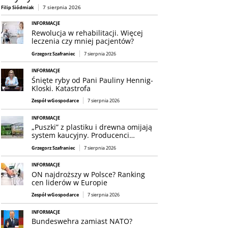
7 sierpnia 2026
Filip Siódmiak
INFORMACJE
Rewolucja w rehabilitacji. Więcej
leczenia czy mniej pacjentów?
Grzegorz Szafraniec
7 sierpnia 2026
INFORMACJE
Śnięte ryby od Pani Pauliny Hennig-
Kloski. Katastrofa
Zespół wGospodarce
7 sierpnia 2026
INFORMACJE
„Puszki” z plastiku i drewna omijają
system kaucyjny. Producenci…
Grzegorz Szafraniec
7 sierpnia 2026
INFORMACJE
ON najdroższy w Polsce? Ranking
cen liderów w Europie
Zespół wGospodarce
7 sierpnia 2026
INFORMACJE
Bundeswehra zamiast NATO?