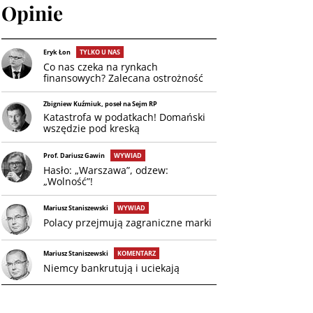
Opinie
Eryk Łon
TYLKO U NAS
Co nas czeka na rynkach
finansowych? Zalecana ostrożność
Zbigniew Kuźmiuk, poseł na Sejm RP
Katastrofa w podatkach! Domański
wszędzie pod kreską
Prof. Dariusz Gawin
WYWIAD
Hasło: „Warszawa”, odzew:
„Wolność”!
Mariusz Staniszewski
WYWIAD
Polacy przejmują zagraniczne marki
Mariusz Staniszewski
KOMENTARZ
Niemcy bankrutują i uciekają