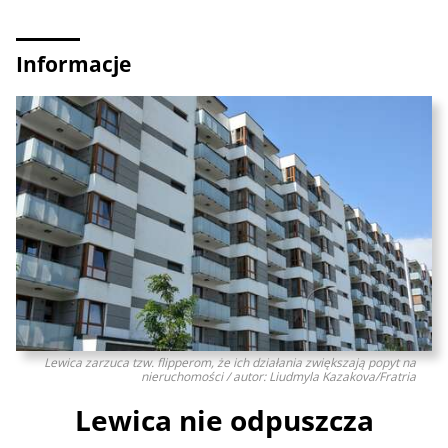
Informacje
Lewica zarzuca tzw. flipperom, że ich działania zwiększają popyt na
nieruchomości / autor: Liudmyla Kazakova/Fratria
Lewica nie odpuszcza