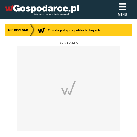
MENU
NIE PRZEGAP
Chiński potop na polskich drogach