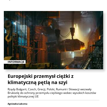
INFORMACJE
Europejski przemysł ciężki z
klimatyczną pętlą na szyi
Rządy Bułgarii, Czech, Grecji, Polski, Rumunii i Słowacji wezwały
Brukselę do ochrony przemysłu ciężkiego wobec wysokich kosztów
polityki klimatycznej UE
Agnieszka Łakoma