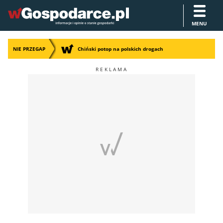
MENU
NIE PRZEGAP
Chiński potop na polskich drogach