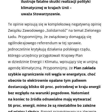
ilustruje fatalne skutki realizacji polityki
klimatycznej w krajach Unii –
uważa Stowarzyszenie.
Te opinie wpisują się w kompleksową negatywną opinię
Związku Zawodowego „Solidarność” na temat Zielonego
Ładu. Przypomnijmy, że związkowcy domagają się
ogólnokrajowego referendum w tej sprawie.
Jednocześnie krytykują działania polskiego rządu,
którego urzędnicy przygotowali Krajowy Plan
w dziedzinie Energii i Klimatu, wpisujący się w unijną
agendę klimatyczną. Przypomnijmy, że
Plan zakłada
szybkie ograniczenie roli węgla w energetyce, choć
obecnie to elektrownie opalane tym paliwem
dostarczają blisko 60 proc. potrzebnej w kraju energii
bez względu na warunki pogodowe. Natomiast
na koniec to źródła odnawialne mają wytwarzać
56 proc. energii, mimo że są niestabilne bo zależne
od wiatru i słońca
. Raport przygotowany na zlecenie