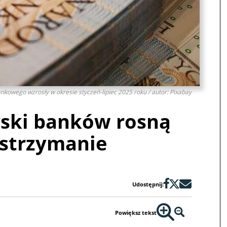
ankowego wzrosły w okresie styczeń-lipiec 2025 roku / autor: Pixabay
yski banków rosną
strzymanie
Udostępnij:
Powiększ tekst