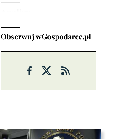
Analizy
Obserwuj wGospodarce.pl
ANALIZY
Czy rynek pracy w USA ma
problemy?
6 sierpnia 2026
Maciej Przygórzewski
ANALIZY
Ulga na rynkach: porozumienie
wokół Cieśniny Ormuz?
Michał Stajniak
6 sierpnia 2026