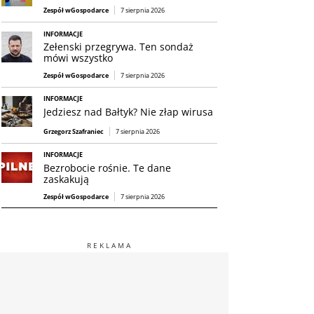
Zespół wGospodarce
7 sierpnia 2026
INFORMACJE
Zełenski przegrywa. Ten sondaż
mówi wszystko
Zespół wGospodarce
7 sierpnia 2026
INFORMACJE
Jedziesz nad Bałtyk? Nie złap wirusa
Grzegorz Szafraniec
7 sierpnia 2026
INFORMACJE
Bezrobocie rośnie. Te dane
zaskakują
Zespół wGospodarce
7 sierpnia 2026