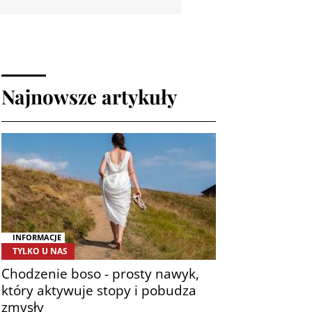
Najnowsze artykuły
INFORMACJE
TYLKO U NAS
Chodzenie boso - prosty nawyk,
który aktywuje stopy i pobudza
zmysły