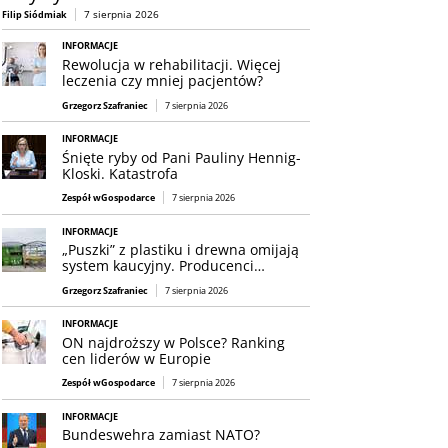
7 sierpnia 2026
Filip Siódmiak
INFORMACJE
Rewolucja w rehabilitacji. Więcej
leczenia czy mniej pacjentów?
Grzegorz Szafraniec
7 sierpnia 2026
INFORMACJE
Śnięte ryby od Pani Pauliny Hennig-
Kloski. Katastrofa
Zespół wGospodarce
7 sierpnia 2026
INFORMACJE
„Puszki” z plastiku i drewna omijają
system kaucyjny. Producenci…
Grzegorz Szafraniec
7 sierpnia 2026
INFORMACJE
ON najdroższy w Polsce? Ranking
cen liderów w Europie
Zespół wGospodarce
7 sierpnia 2026
INFORMACJE
Bundeswehra zamiast NATO?