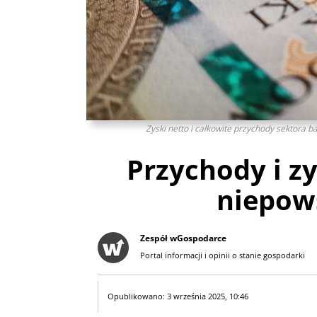
Zyski netto i całkowite przychody sektora b
Przychody i z
niepow
Zespół wGospodarce
Portal informacji i opinii o stanie gospodarki
Opublikowano: 3 września 2025, 10:46