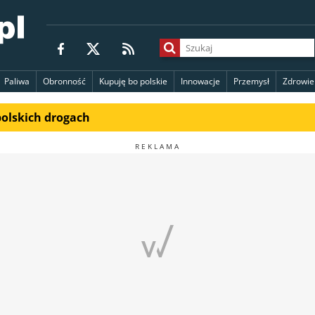
Paliwa
Obronność
Kupuję bo polskie
Innowacje
Przemysł
Zdrowie
polskich drogach