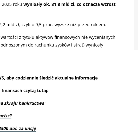
u 2025 roku
wyniosły ok. 81,8 mld zł, co oznacza wzrost
,2 mld zł, czyli o 9,5 proc. wyższe niż przed rokiem.
y wartości z tytułu aktywów finansowych nie wycenianych
 odnoszonym do rachunku zysków i strat) wyniosły
WS
, aby codziennie śledzić aktualne informacje
finansach czytaj tutaj:
na skraju bankructwa”
acisz?
500 dol. za uncję