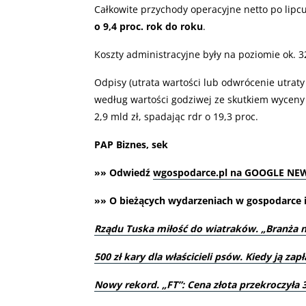
Całkowite przychody operacyjne netto po lipc
o 9,4 proc. rok do roku
.
Koszty administracyjne były na poziomie ok. 32
Odpisy (utrata wartości lub odwrócenie utrat
według wartości godziwej ze skutkiem wyceny
2,9 mld zł, spadając rdr o 19,3 proc.
PAP Biznes, sek
»» Odwiedź
wgospodarce.pl na GOOGLE NE
»» O bieżących wydarzeniach w gospodarce i 
Rządu Tuska miłość do wiatraków. „Branża 
500 zł kary dla właścicieli psów. Kiedy ją zapł
Nowy rekord. „FT”: Cena złota przekroczyła 3