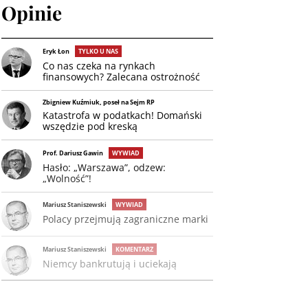
Opinie
Eryk Łon
TYLKO U NAS
Co nas czeka na rynkach
finansowych? Zalecana ostrożność
Zbigniew Kuźmiuk, poseł na Sejm RP
Katastrofa w podatkach! Domański
wszędzie pod kreską
Prof. Dariusz Gawin
WYWIAD
Hasło: „Warszawa”, odzew:
„Wolność”!
Mariusz Staniszewski
WYWIAD
Polacy przejmują zagraniczne marki
Mariusz Staniszewski
KOMENTARZ
Niemcy bankrutują i uciekają