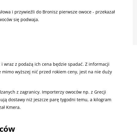
łowa i przywieźli do Bronisz pierwsze owoce - przekazał
owoców się podwaja.
g i wraz z podażą ich cena będzie spadać. Z informacji
e mimo wyższej nić przed rokiem ceny, jest na nie duży
zanych z zagranicy. Importerzy owoców np. z Grecji
ują dostawy niż jeszcze parę tygodni temu, a kilogram
zał Kmera.
oców