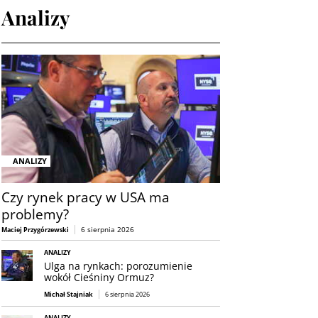
Analizy
ANALIZY
Czy rynek pracy w USA ma
problemy?
6 sierpnia 2026
Maciej Przygórzewski
ANALIZY
Ulga na rynkach: porozumienie
wokół Cieśniny Ormuz?
Michał Stajniak
6 sierpnia 2026
ANALIZY