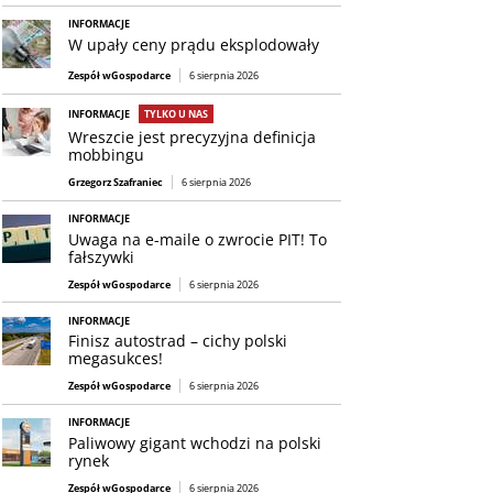
INFORMACJE
W upały ceny prądu eksplodowały
Zespół wGospodarce
6 sierpnia 2026
INFORMACJE
TYLKO U NAS
Wreszcie jest precyzyjna definicja
mobbingu
Grzegorz Szafraniec
6 sierpnia 2026
INFORMACJE
Uwaga na e-maile o zwrocie PIT! To
fałszywki
Zespół wGospodarce
6 sierpnia 2026
INFORMACJE
Finisz autostrad – cichy polski
megasukces!
Zespół wGospodarce
6 sierpnia 2026
INFORMACJE
Paliwowy gigant wchodzi na polski
rynek
Zespół wGospodarce
6 sierpnia 2026