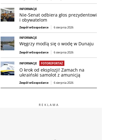
INFORMACJE
Nie-Senat odbiera głos prezydentowi
i obywatelom
Zespół wGospodarce
6 sierpnia 2026
INFORMACJE
Węgrzy modlą się o wodę w Dunaju
Zespół wGospodarce
6 sierpnia 2026
INFORMACJE
FOTOREPORTAŻ
O krok od eksplozji! Zamach na
ukraiński samolot z amunicją
Zespół wGospodarce
6 sierpnia 2026