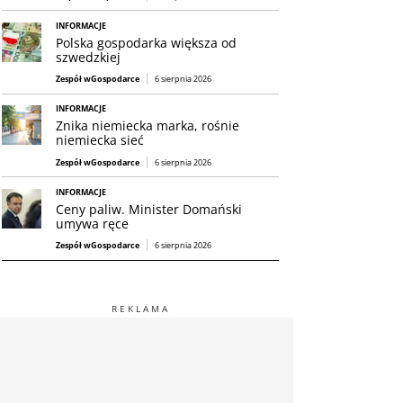
INFORMACJE
Polska gospodarka większa od
szwedzkiej
Zespół wGospodarce
6 sierpnia 2026
INFORMACJE
Znika niemiecka marka, rośnie
niemiecka sieć
Zespół wGospodarce
6 sierpnia 2026
INFORMACJE
Ceny paliw. Minister Domański
umywa ręce
Zespół wGospodarce
6 sierpnia 2026