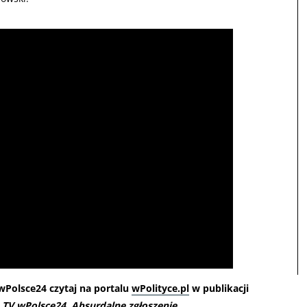
 wPolsce24 czytaj na portalu
wPolityce.pl
w publikacji
 TV wPolsce24. Absurdalne zgłoszenie