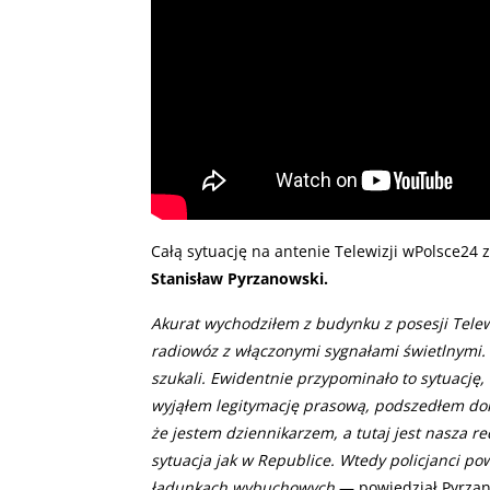
Całą sytuację na antenie Telewizji wPolsce24 z
Stanisław Pyrzanowski.
Akurat wychodziłem z budynku z posesji Telewi
radiowóz z włączonymi sygnałami świetlnymi. 
szukali. Ewidentnie przypominało to sytuację,
wyjąłem legitymację prasową, podszedłem doi
że jestem dziennikarzem, a tutaj jest nasza r
sytuacja jak w Republice. Wtedy policjanci po
ładunkach wybuchowych
— powiedział Pyrzan