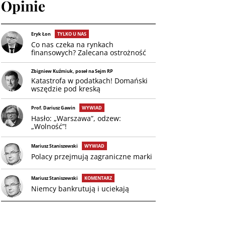
Opinie
Eryk Łon
TYLKO U NAS
Co nas czeka na rynkach
finansowych? Zalecana ostrożność
Zbigniew Kuźmiuk, poseł na Sejm RP
Katastrofa w podatkach! Domański
wszędzie pod kreską
Prof. Dariusz Gawin
WYWIAD
Hasło: „Warszawa”, odzew:
„Wolność”!
Mariusz Staniszewski
WYWIAD
Polacy przejmują zagraniczne marki
Mariusz Staniszewski
KOMENTARZ
Niemcy bankrutują i uciekają