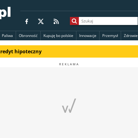
Paliwa
Obronność
Kupuję bo polskie
Innowacje
Przemysł
Zdrowie
kredyt hipoteczny