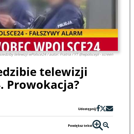
e siedziby telewizji wPolsce24 / autor: Fratria / YT @wpolscepl - screen
edzibie telewizji
. Prowokacja?
Udostępnij:
Powiększ tekst