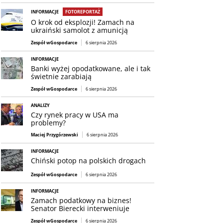
INFORMACJE
FOTOREPORTAŻ
O krok od eksplozji! Zamach na
ukraiński samolot z amunicją
Zespół wGospodarce
6 sierpnia 2026
INFORMACJE
Banki wyżej opodatkowane, ale i tak
świetnie zarabiają
Zespół wGospodarce
6 sierpnia 2026
ANALIZY
Czy rynek pracy w USA ma
problemy?
Maciej Przygórzewski
6 sierpnia 2026
INFORMACJE
Chiński potop na polskich drogach
Zespół wGospodarce
6 sierpnia 2026
INFORMACJE
Zamach podatkowy na biznes!
Senator Bierecki interweniuje
Zespół wGospodarce
6 sierpnia 2026