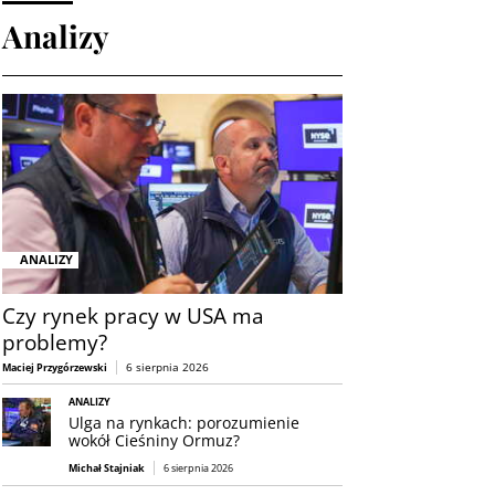
Analizy
ANALIZY
Czy rynek pracy w USA ma
problemy?
6 sierpnia 2026
Maciej Przygórzewski
ANALIZY
Ulga na rynkach: porozumienie
wokół Cieśniny Ormuz?
Michał Stajniak
6 sierpnia 2026