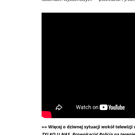
»» Więcej o dziwnej sytuacji wokół telewizji
TYLKO U NAS. Prowokacja! Policja na terenie