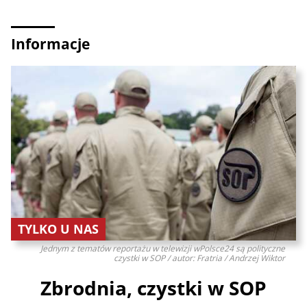
Informacje
TYLKO U NAS
Jednym z tematów reportażu w telewizji wPolsce24 są polityczne
czystki w SOP / autor: Fratria / Andrzej Wiktor
Zbrodnia, czystki w SOP