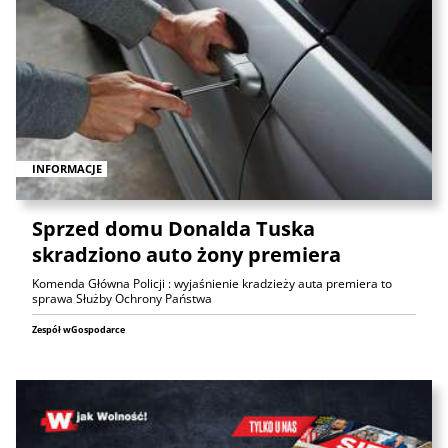
INFORMACJE
Sprzed domu Donalda Tuska
skradziono auto żony premiera
Komenda Główna Policji : wyjaśnienie kradzieży auta premiera to
sprawa Służby Ochrony Państwa
Zespół wGospodarce