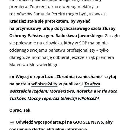
premiera. Zdarzenia, które według niektórych
rozmówców Samuela Pereiry mogło być „ustawką”.
Kradzież stała się pretekstem, by wysłać
na przymusowy urlop dotychczasowego szefa Służby
Ochrony Państwa gen. Radosława Jaworskiego
. Zaczęło
się polowanie na człowieka, który w SOP ma opinię
oddanego swojemu państwu profesjonalisty – tylko
dlatego, że nominację odbierał jeszcze z rąk premiera
Mateusza Morawieckiego.
»» Więcej o reportażu „Zbrodnia i zaniechanie” czytaj
na portalu
wPolsce24.tv
w publikacji
Ta afera
wstrząśnie rządem! Morderstwo, notatka a w tle auto
Tusków. Mocny reportaż telewizji wPolsce24
Oprac. sek
»» Odwiedź
wgospodarce.pl na GOOGLE NEWS
, aby
codziennie śledzić aktualne informacje