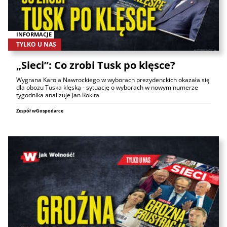
INFORMACJE
TYLKO U NAS
„Sieci”: Co zrobi Tusk po klęsce?
Wygrana Karola Nawrockiego w wyborach prezydenckich okazała się
dla obozu Tuska klęską - sytuację o wyborach w nowym numerze
tygodnika analizuje Jan Rokita
Zespół wGospodarce