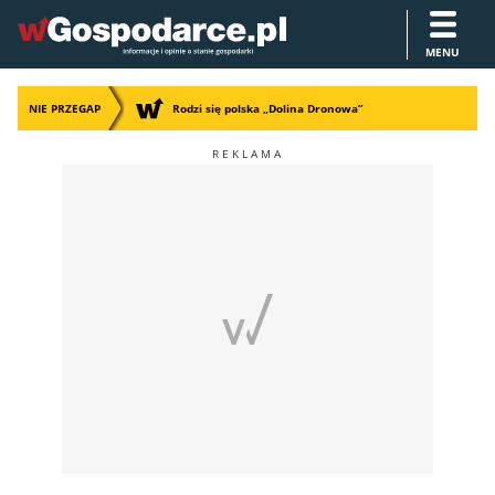
MENU
NIE PRZEGAP
Rodzi się polska „Dolina Dronowa”