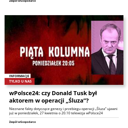
Zespół wGospodarce
INFORMACJE
TYLKO U NAS
wPolsce24: czy Donald Tusk był
aktorem w operacji „Śluza”?
Nieznane fakty dotyczące genezy i przebiegu operacji „Śluza” ujawni
już w poniedziałek, 27 kwietnia o 20.10 telewizja wPolsce24
Zespół wGospodarce