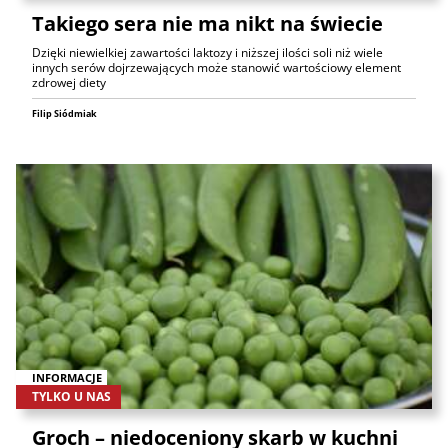
Takiego sera nie ma nikt na świecie
Dzięki niewielkiej zawartości laktozy i niższej ilości soli niż wiele
innych serów dojrzewających może stanowić wartościowy element
zdrowej diety
Filip Siódmiak
INFORMACJE
TYLKO U NAS
Groch – niedoceniony skarb w kuchni