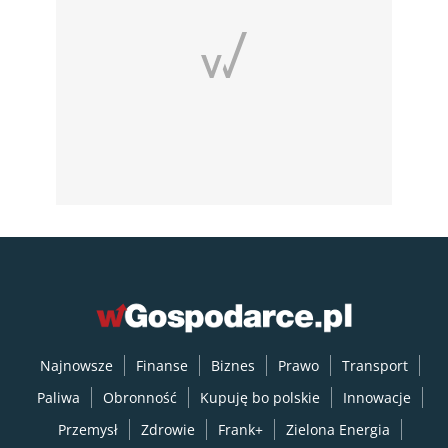
Najnowsze
Finanse
Biznes
Prawo
Transport
Paliwa
Obronność
Kupuję bo polskie
Innowacje
Przemysł
Zdrowie
Frank+
Zielona Energia