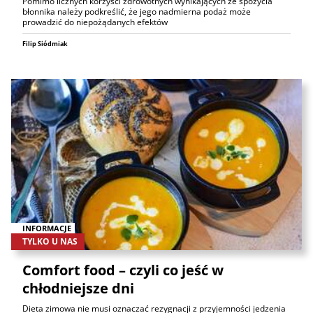
Pomimo licznych korzyści zdrowotnych wynikających ze spożycia
błonnika należy podkreślić, że jego nadmierna podaż może
prowadzić do niepożądanych efektów
Filip Siódmiak
INFORMACJE
TYLKO U NAS
Comfort food – czyli co jeść w
chłodniejsze dni
Dieta zimowa nie musi oznaczać rezygnacji z przyjemności jedzenia