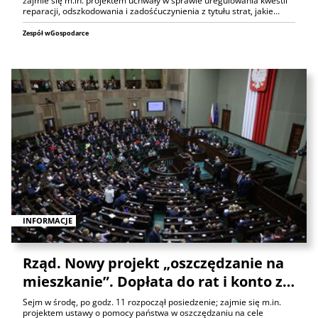
zajmie się m.in. projektem uchwały w sprawie uregulowania kwestii
reparacji, odszkodowania i zadośćuczynienia z tytułu strat, jakie…
Zespół wGospodarce
INFORMACJE
Rząd. Nowy projekt „oszczędzanie na
mieszkanie”. Dopłata do rat i konto z…
Sejm w środę, po godz. 11 rozpoczął posiedzenie; zajmie się m.in.
projektem ustawy o pomocy państwa w oszczędzaniu na cele