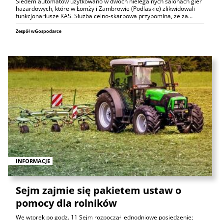
Siedem automatów użytkowano w dwóch nielegalnych salonach gier
hazardowych, które w Łomży i Zambrowie (Podlaskie) zlikwidowali
funkcjonariusze KAS. Służba celno-skarbowa przypomina, że za…
Zespół wGospodarce
INFORMACJE
Sejm zajmie się pakietem ustaw o
pomocy dla rolników
We wtorek po godz. 11 Sejm rozpoczął jednodniowe posiedzenie;