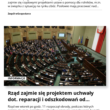
zajmie się rządowymi projektami ustaw o pomocy dla rolników, m.in.
w związku z sytuacją na rynku zbóż. Posłowie mają pracować nad…
Zespół wGospodarce
INFORMACJE
Rząd zajmie się projektem uchwały
dot. reparacji i odszkodowań od…
Rząd we wtorek po godz. 11 rozpoczął obrady, podczas których