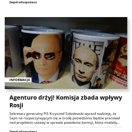
Zespół wGospodarce
INFORMACJE
Agenturo drżyj! Komisja zbada wpływy
Rosji
Sekretarz generalny PiS Krzysztof Sobolewski wyraził nadzieję, że
Sejm na rozpoczynającym się w środę posiedzeniu będzie pracował
nad projektem ustawy w sprawie powołania komisji, która miałaby…
Zespół wGospodarce