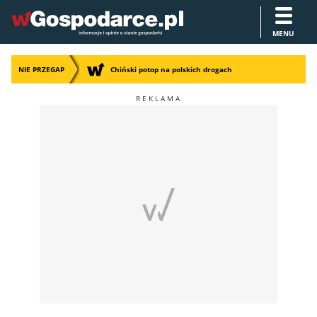
MENU
NIE PRZEGAP
Chiński potop na polskich drogach