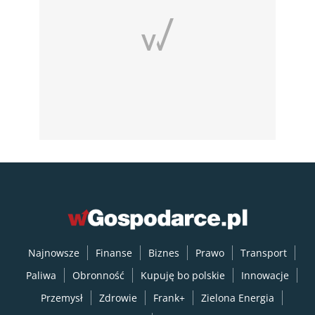
Najnowsze
Finanse
Biznes
Prawo
Transport
Paliwa
Obronność
Kupuję bo polskie
Innowacje
Przemysł
Zdrowie
Frank+
Zielona Energia