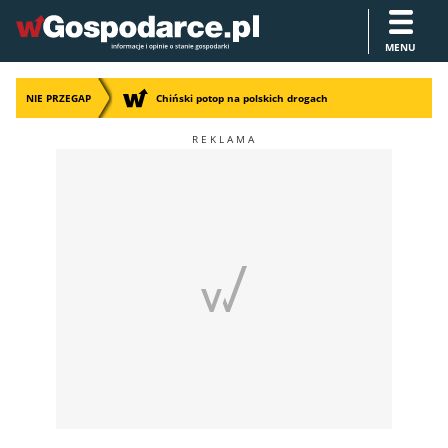
MENU
NIE PRZEGAP
Chiński potop na polskich drogach