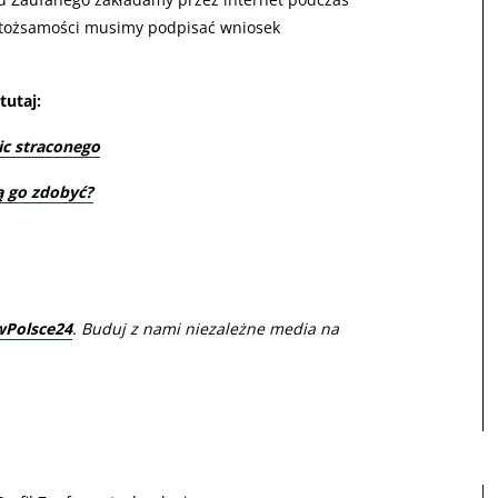
ej tożsamości musimy podpisać wniosek
tutaj:
ic straconego
ą go zdobyć?
wPolsce24
. Buduj z nami niezależne media na