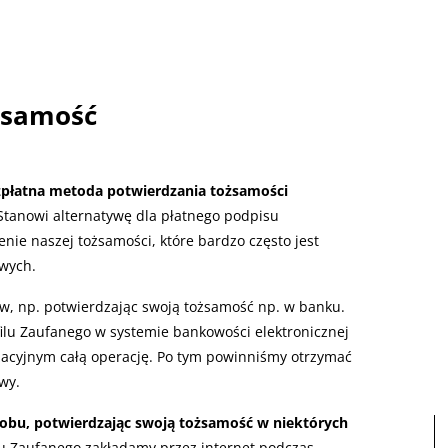
żsamość
ezpłatna metoda potwierdzania tożsamości
tanowi alternatywę dla płatnego podpisu
nie naszej tożsamości, które bardzo często jest
wych.
ów, np. potwierdzając swoją tożsamość np. w banku.
filu Zaufanego w systemie bankowości elektronicznej
acyjnym całą operację. Po tym powinniśmy otrzymać
wy.
sobu, potwierdzając swoją tożsamość w niektórych
lu Zaufanego zakładamy przez internet podczas