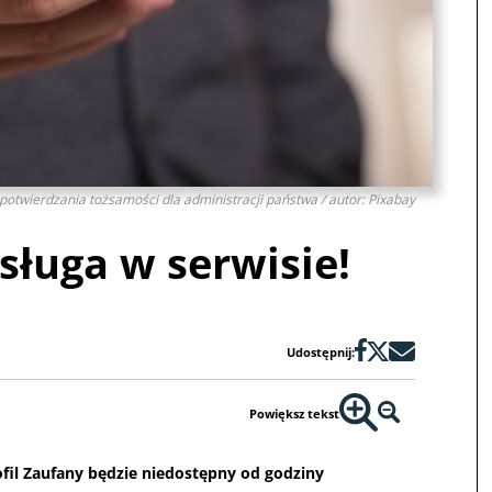
 potwierdzania tożsamości dla administracji państwa / autor: Pixabay
sługa w serwisie!
Udostępnij:
Powiększ tekst
fil Zaufany będzie niedostępny od godziny