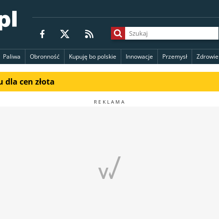
Paliwa
Obronność
Kupuję bo polskie
Innowacje
Przemysł
Zdrowie
 dla cen złota