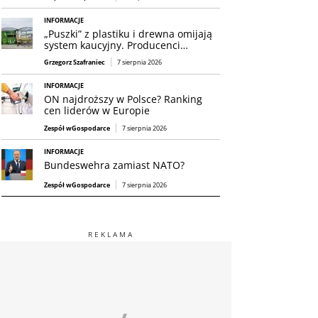
INFORMACJE
„Puszki” z plastiku i drewna omijają
system kaucyjny. Producenci…
Grzegorz Szafraniec
7 sierpnia 2026
INFORMACJE
ON najdroższy w Polsce? Ranking
cen liderów w Europie
Zespół wGospodarce
7 sierpnia 2026
INFORMACJE
Bundeswehra zamiast NATO?
Zespół wGospodarce
7 sierpnia 2026