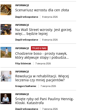
INFORMACJE
Scenariusz wzrostu dla cen złota
Zespół wGospodarce
8 sierpnia 2026
INFORMACJE
Na Wall Street wzrosty. Jest gorzej,
więc... będzie lepiej
Zespół wGospodarce
8 sierpnia 2026
INFORMACJE
TYLKO U NAS
Chodzenie boso - prosty nawyk,
który aktywuje stopy i pobudza…
Filip Siódmiak
7 sierpnia 2026
INFORMACJE
Rewolucja w rehabilitacji. Więcej
leczenia czy mniej pacjentów?
Grzegorz Szafraniec
7 sierpnia 2026
INFORMACJE
Śnięte ryby od Pani Pauliny Hennig-
Kloski. Katastrofa
Zespół wGospodarce
7 sierpnia 2026