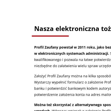
Nasza elektroniczna to
Profil Zaufany powstał w 2011 roku, jako b
w elektronicznych systemach administracji.
S
kwalifikowanego i pozwala na łatwe potwierdze
niezbędne do załatwienia wielu spraw urzędo
Założyć Profil Zaufany można na kilka sposob
Wystarczy wypełnić formularz o założenie Pro
banku i potwierdzić bankowym kodem autoryz
potwierdzenie założenia konta na adres mailo
Można też skorzystać z alternatywnego spo
urzędach
. Wówczas wniosek o założenie Profi