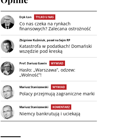
Eryk Łon
TYLKO U NAS
Co nas czeka na rynkach
finansowych? Zalecana ostrożność
Zbigniew Kuźmiuk, poseł na Sejm RP
Katastrofa w podatkach! Domański
wszędzie pod kreską
Prof. Dariusz Gawin
WYWIAD
Hasło: „Warszawa”, odzew:
„Wolność”!
Mariusz Staniszewski
WYWIAD
Polacy przejmują zagraniczne marki
Mariusz Staniszewski
KOMENTARZ
Niemcy bankrutują i uciekają