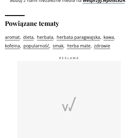
Buduj z nami niezależne media na
wesprzyj.wpolsce24
.
Powiązane tematy
aromat
dieta
herbata
herbata paragwajska
kawa
kofeina
popularność
smak
Yerba mate
zdrowie