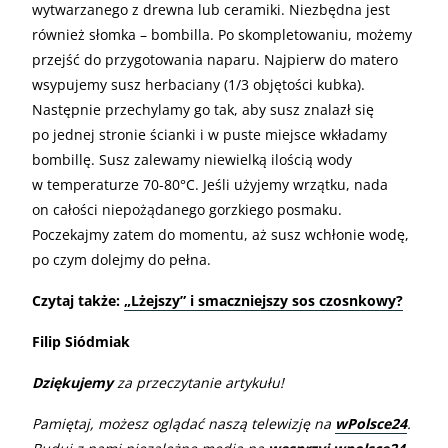
wytwarzanego z drewna lub ceramiki. Niezbędna jest
również słomka – bombilla. Po skompletowaniu, możemy
przejść do przygotowania naparu. Najpierw do matero
wsypujemy susz herbaciany (1/3 objętości kubka).
Następnie przechylamy go tak, aby susz znalazł się
po jednej stronie ścianki i w puste miejsce wkładamy
bombillę. Susz zalewamy niewielką ilością wody
w temperaturze 70-80°C. Jeśli użyjemy wrzątku, nada
on całości niepożądanego gorzkiego posmaku.
Poczekajmy zatem do momentu, aż susz wchłonie wodę,
po czym dolejmy do pełna.
Czytaj także:
„Lżejszy” i smaczniejszy sos czosnkowy?
Filip Siódmiak
Dziękujemy
za przeczytanie artykułu!
Pamiętaj, możesz oglądać naszą telewizję na
wPolsce24
.