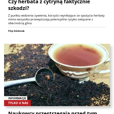
Czy herbata z cytryną faktycznie
szkodzi?
Z punktu widzenia żywienia, korzyści wynikające ze spożycia herbaty
mimo wszystko przewyższają potencjalne ryzyko związane z
obecnością glinu
Filip Siódmiak
INFORMACJE
TYLKO U NAS
Naukowcy przestrzegają przed tym