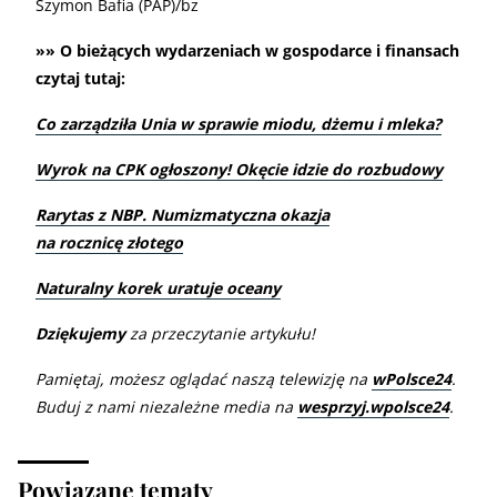
Szymon Bafia (PAP)/bz
»» O bieżących wydarzeniach w gospodarce i finansach
czytaj tutaj:
Co zarządziła Unia w sprawie miodu, dżemu i mleka?
Wyrok na CPK ogłoszony! Okęcie idzie do rozbudowy
Rarytas z NBP. Numizmatyczna okazja
na rocznicę złotego
Naturalny korek uratuje oceany
Dziękujemy
za przeczytanie artykułu!
Pamiętaj, możesz oglądać naszą telewizję na
wPolsce24
.
Buduj z nami niezależne media na
wesprzyj.wpolsce24
.
Powiązane tematy