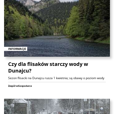
INFORMACJE
Czy dla flisaków starczy wody w
Dunajcu?
Sezon flisacki na Dunajcu rusza 1 kwietnia; są obawy o poziom wody
Zespół wGospodarce