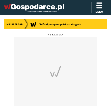
MENU
NIE PRZEGAP
Chiński potop na polskich drogach