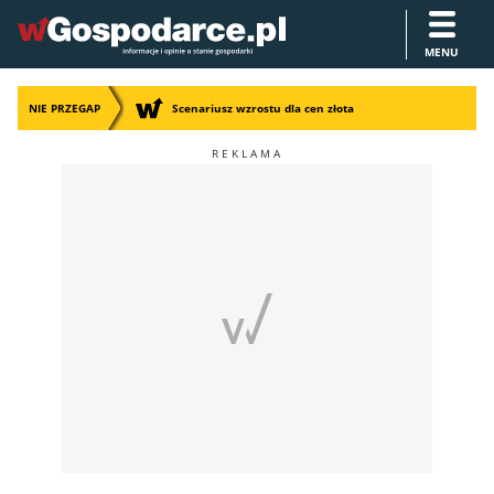
MENU
NIE PRZEGAP
Scenariusz wzrostu dla cen złota