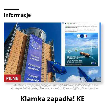
Informacje
PILNE
Komisja Europejska przyjęła umowę handlową z blokiem państw
Ameryki Południowej, Mercosur / autor: Fratria / @EU_Commission
Klamka zapadła! KE