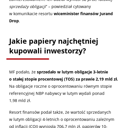
sprzedaży obligacji
” – powiedział cytowany
w komunikacie resortu
wiceminister finansów Jurand
Drop
.
Jakie papiery najchętniej
kupowali inwestorzy?
MF podało, że
sprzedało w lutym obligacje 3-letnie
o stałej stopie procentowej (TOS) za prawie 2,19 mld zł.
Na obligacje roczne o oprocentowaniu równym stopie
referencyjnej NBP nabywcy w lutym wydali ponad
1,98 mld zł.
Resort finansów podał także, że wartość sprzedanych
w lutym obligacji 4-letnich o oprocentowaniu zależnym
od inflacji (COI) wyniosła 706,7 mln zł, papierów 10-