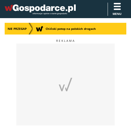
MENU
NIE PRZEGAP
Chiński potop na polskich drogach