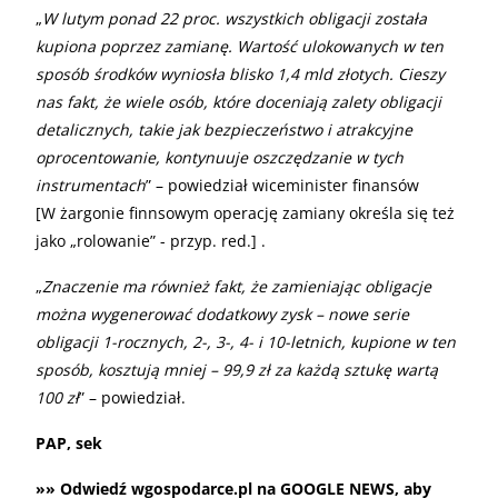
„
W lutym ponad 22 proc. wszystkich obligacji została
kupiona poprzez zamianę. Wartość ulokowanych w ten
sposób środków wyniosła blisko 1,4 mld złotych. Cieszy
nas fakt, że wiele osób, które doceniają zalety obligacji
detalicznych, takie jak bezpieczeństwo i atrakcyjne
oprocentowanie, kontynuuje oszczędzanie w tych
instrumentach
” – powiedział wiceminister finansów
[W żargonie finnsowym operację zamiany określa się też
jako „rolowanie” - przyp. red.] .
„
Znaczenie ma również fakt, że zamieniając obligacje
można wygenerować dodatkowy zysk – nowe serie
obligacji 1-rocznych, 2-, 3-, 4- i 10-letnich, kupione w ten
sposób, kosztują mniej – 99,9 zł za każdą sztukę wartą
100 zł
” – powiedział.
PAP, sek
»» Odwiedź
wgospodarce.pl na GOOGLE NEWS
, aby