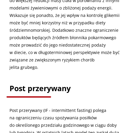
do większej redukcji masy ciała w porównaniu z innymi
modelami żywieniowymi o zbliżonej podaży energii.
Wskazuje się ponadto, że jej wpływ na kontrolę glikemii
może być mniej korzystny niż w przypadku diety
śródziemnomorskiej. Dodatkowo znaczne ograniczenie
produktów będących źródłem błonnika pokarmowego
może prowadzić do jego niedostatecznej podaży
w diecie, co w długoterminowej perspektywie może być
związane ze zwiększonym ryzykiem chorób
jelita grubego.
Post przerywany
Post przerywany (IF - intermittent fasting) polega
na ograniczeniu czasu spożywania posiłków
do określonego przedziału godzinowego w ciągu doby
lub tygodnia. W ostatnich latach model ten zyskał dużą