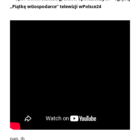
„Piątkę wGospodarce” telewizji wPolsce24
pap, jb