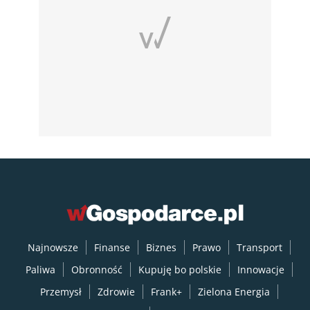
Najnowsze
Finanse
Biznes
Prawo
Transport
Paliwa
Obronność
Kupuję bo polskie
Innowacje
Przemysł
Zdrowie
Frank+
Zielona Energia