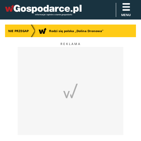
MENU
NIE PRZEGAP
Rodzi się polska „Dolina Dronowa”