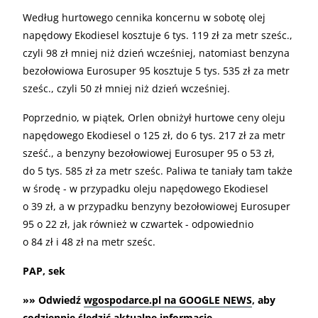
Według hurtowego cennika koncernu w sobotę olej
napędowy Ekodiesel kosztuje 6 tys. 119 zł za metr sześc.,
czyli 98 zł mniej niż dzień wcześniej, natomiast benzyna
bezołowiowa Eurosuper 95 kosztuje 5 tys. 535 zł za metr
sześc., czyli 50 zł mniej niż dzień wcześniej.
Poprzednio, w piątek, Orlen obniżył hurtowe ceny oleju
napędowego Ekodiesel o 125 zł, do 6 tys. 217 zł za metr
sześć., a benzyny bezołowiowej Eurosuper 95 o 53 zł,
do 5 tys. 585 zł za metr sześc. Paliwa te taniały tam także
w środę - w przypadku oleju napędowego Ekodiesel
o 39 zł, a w przypadku benzyny bezołowiowej Eurosuper
95 o 22 zł, jak również w czwartek - odpowiednio
o 84 zł i 48 zł na metr sześc.
PAP, sek
»» Odwiedź
wgospodarce.pl na GOOGLE NEWS
, aby
codziennie śledzić aktualne informacje