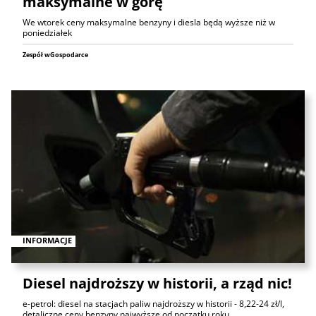
maksymalne w górę
We wtorek ceny maksymalne benzyny i diesla będą wyższe niż w
poniedziałek
Zespół wGospodarce
INFORMACJE
Diesel najdroższy w historii, a rząd nic!
e-petrol: diesel na stacjach paliw najdroższy w historii - 8,22-24 zł/l,
detaliczne ceny benzyny najwyższe od początku roku