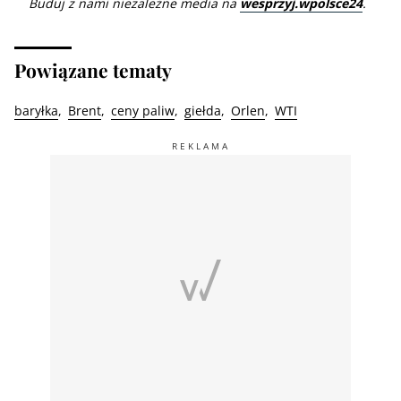
Buduj z nami niezależne media na
wesprzyj.wpolsce24
.
Powiązane tematy
baryłka
Brent
ceny paliw
giełda
Orlen
WTI