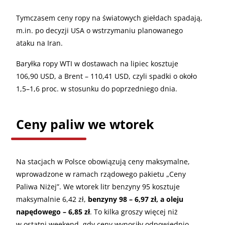
Tymczasem ceny ropy na światowych giełdach spadają,
m.in. po decyzji USA o wstrzymaniu planowanego
ataku na Iran.
Baryłka ropy WTI w dostawach na lipiec kosztuje
106,90 USD, a Brent – 110,41 USD, czyli spadki o około
1,5–1,6 proc. w stosunku do poprzedniego dnia.
Ceny paliw we wtorek
Na stacjach w Polsce obowiązują ceny maksymalne,
wprowadzone w ramach rządowego pakietu „Ceny
Paliwa Niżej”. We wtorek litr benzyny 95 kosztuje
maksymalnie 6,42 zł,
benzyny 98 – 6,97 zł, a oleju
napędowego – 6,85 zł
. To kilka groszy więcej niż
w ostatni weekend, gdy ceny wynosiły odpowiednio