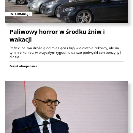
INFORMACJE
Paliwowy horror w środku żniw i
wakacji
Reflex: paliwa drożeją od miesiąca i biją wieloletnie rekordy, ale na
tym nie koniec: w przyszłym tygodniu dalsze podwyżki cen benzyny i
diesla
Zespół wGospodarce