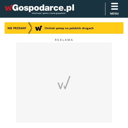
MENU
NIE PRZEGAP
Chiński potop na polskich drogach